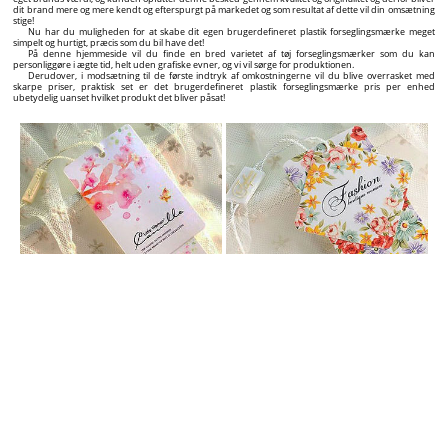
BRUGERDEFINERET HÆNGE ETIKETTER
Tilføje værdi til dine produkter med brugerdefineret tekstil hænge etiketter med exceptionelt
design!
Hvis du er producent, importør, eller forhandler under dit eget brand af tekstile produkter, tøj,
sko, tasker, smykker, men også andre typer produkter og du vil tilføje et ekstra billede til dit navn,
eller fremhæve dig selv sammenlignet med dine konkurrenter, og få mængden af kunder til at vokse
signifikant har du fundet den rigtige partner som etiket leverandør!
Vi tilbyder komplette løsninger til den professionelle mærkning af dine produkter, fra processen
af det grafiske design af hænge etiketterne op til at tilbyde hænge etiketter af høj kvalitet med
exceptionelt design and en attraktiv pris!
På denne hjemmeside kan du finde et bredt sortiment af pap etiketter du kan tilpasse visuelt I
ægte tid præcis som du ønsker gennem den interaktive grafiske hænge etiket opbygger, som du kan
finde på hjemmesiden ved hvert produkt.
Basalt set kan du skabe det design af dine egen personaliseret etiketter på under 5 minutter og
du kan placer din ordre til produktion. Derudover, på siden af hver individuel brugerdefineret
etikette vil du finde prisen og den tid der er krævet til produktion og levering alt efter hvilken
mængde af etiketter du har valgt.
Nemt, konkret, og meget eksplicit! Selv fra den første kontakt med en potential kunde er kvalitets
produkt etikette vigtigt til at fremvise kvaliteten og originaliteten af det produkt og på lang sigt
genkendelsen på markedet og anbefalingen af dit brand navn til andre kunder.
PLASTIK FORSEGLINGSMÆRKER