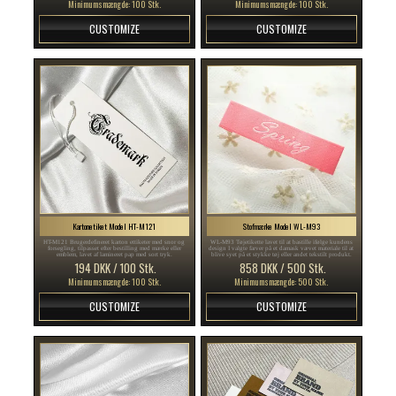
Minimumsmængde: 100 Stk.
Minimumsmængde: 100 Stk.
CUSTOMIZE
CUSTOMIZE
Kartonetiket Model HT-M121
Stofmærke Model WL-M93
HT-M121 Brugerdefineret karton ettiketer med snor og
WL-M93 Tøjetikette lavet til at bastille ifølge kundens
forsegling, tilpasset efter bestilling med mærke eller
design I valgte farver på et damask vævet materiale til at
emblem, lavet af lamineret pap med sort tryk.
blive syet på et stykke tøj eller andet tekstilt produkt.
194 DKK / 100 Stk.
858 DKK / 500 Stk.
Minimumsmængde: 100 Stk.
Minimumsmængde: 500 Stk.
CUSTOMIZE
CUSTOMIZE