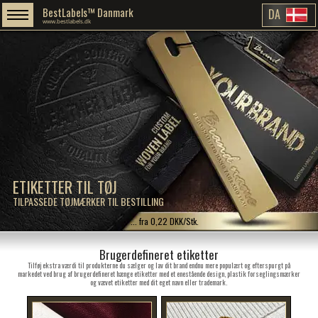
BestLabels™ Danmark
DA
www.bestlabels.dk
ETIKETTER TIL TØJ
TILPASSEDE TØJMÆRKER TIL BESTILLING
... fra 0,22 DKK/Stk.
Brugerdefineret etiketter
Tilføj ekstra værdi til produkterne du sælger og lav dit brand endnu mere populært og efterspurgt på
markedet ved brug af brugerdefineret hænge etiketter med et enestående design, plastik forseglingsmærker
og vævet etiketter med dit eget navn eller trademark.