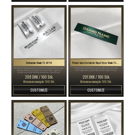
Stofmærke Model TL-M114
Printet tekstiletikette Royal Style Model TL-M13
TL-M114 Vaskeinstruktionsetikette brugerdefineret med
TL-M13 Høj definition printet etiket på satin med
vaskesymboler og brand navn eller logo, egnet til
selvvalgt navn, model Royal stil, egnet til tøj.
hvilke som helst tekstile produkter, specielt tøj.
209 DKK / 100 Stk.
201 DKK / 100 Stk.
Minimumsmængde: 100 Stk.
Minimumsmængde: 100 Stk.
CUSTOMIZE
CUSTOMIZE