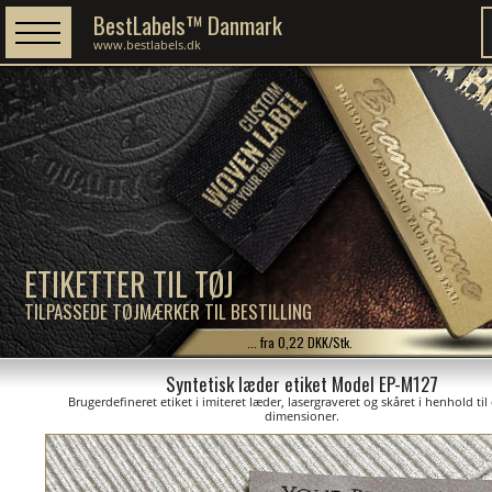
BestLabels™ Danmark
www.bestlabels.dk
ETIKETTER TIL TØJ
TILPASSEDE TØJMÆRKER TIL BESTILLING
... fra 0,22 DKK/Stk.
Syntetisk læder etiket Model EP-M127
Brugerdefineret etiket i imiteret læder, lasergraveret og skåret i henhold til
dimensioner.