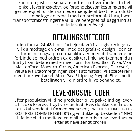
kan du registrere separate ordrer for hver model, du beta
enkelt leveringsgebyr, og forsendelsesomkostningerne vil
genberegnet for den samlede mængde af bestilte produkte
modtage en e-mail med en proformafaktura, hvor
transportomkostningerne vil blive beregnet på baggrund af
samlede volumen/vægt.
BETALINGSMETODER
Inden for ca. 24-48 timer (arbejdsdage) fra registreringen a
vil du modtage en e-mail med det grafiske design i den e
form, men også proformafakturaen med det samlede be
forbindelse med ordren og et sikkert link, hvorigennem du
hurtigt kan betale med enhver form for kreditkort (Visa, Visa
MasterCard, Maestro, Cirrus, American Express, Discover), 
valuta (valutaomregningen sker automatisk). Vi accepterer 
med bankoverførsel, MobilPay, Stripe og Paypal. Efter modt
betalingen vil din ordre blive behandlet.
LEVERINGSMETODER
Efter produktion vil dine produkter blive pakke ind og levere
af FedEx Express-fragt virksomhed. Hvis du ikke kan finde 
du skal sende til i formen ovenover (”PRODUKTION OG L
KOSTPRIS LOMMEREGNER”) og vil dukke op beskeden ”INFO”
tilfælde vil du modtage en mail med prisen og leverings
efter at have sendt ordren.