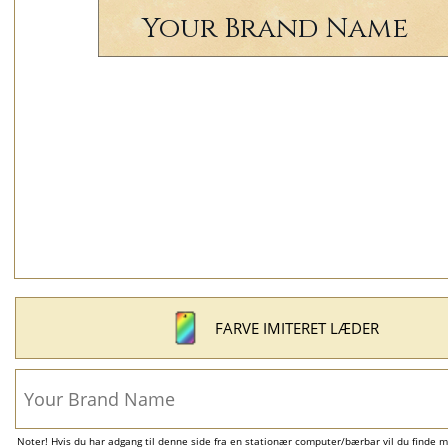
FARVE IMITERET LÆDER
Noter! Hvis du har adgang til denne side fra en stationær computer/bærbar vil du finde m