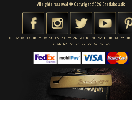
All rights reserved © Copyright 2026 Bestlabels.dk
EU
UK
US
FR
BE
IT
ES
PT
RO
DE
AT
CH
HU
PL
NL
DK
FI
SE
BG
CZ
EE
SI
SK
MX
AR
BR
VE
CO
CL
AU
CA