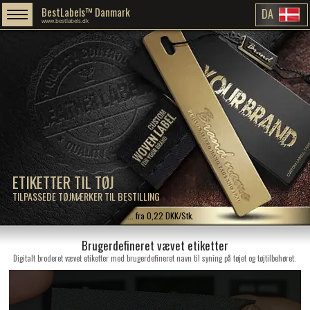
BestLabels™ Danmark
DA
www.bestlabels.dk
ETIKETTER TIL TØJ
TILPASSEDE TØJMÆRKER TIL BESTILLING
... fra 0,22 DKK/Stk.
Brugerdefineret vævet etiketter
Digitalt broderet vævet etiketter med brugerdefineret navn til syning på tøjet og tøjtilbehøret.