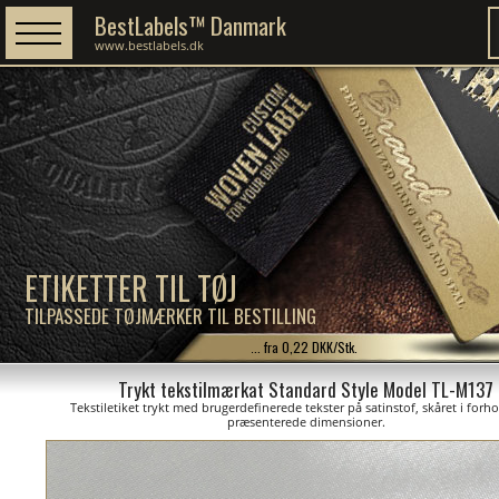
BestLabels™ Danmark
www.bestlabels.dk
ETIKETTER TIL TØJ
TILPASSEDE TØJMÆRKER TIL BESTILLING
... fra 0,22 DKK/Stk.
Trykt tekstilmærkat Standard Style Model TL-M137
Tekstiletiket trykt med brugerdefinerede tekster på satinstof, skåret i forhol
præsenterede dimensioner.