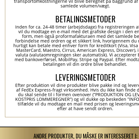
transportomkostningerne vil blive beregnet på baggrund af
samlede volumen/vægt.
BETALINGSMETODER
Inden for ca. 24-48 timer (arbejdsdage) fra registreringen a
vil du modtage en e-mail med det grafiske design i den e
form, men også proformafakturaen med det samlede be
forbindelse med ordren og et sikkert link, hvorigennem du
hurtigt kan betale med enhver form for kreditkort (Visa, Visa
MasterCard, Maestro, Cirrus, American Express, Discover), 
valuta (valutaomregningen sker automatisk). Vi accepterer 
med bankoverførsel, MobilPay, Stripe og Paypal. Efter modt
betalingen vil din ordre blive behandlet.
LEVERINGSMETODER
Efter produktion vil dine produkter blive pakke ind og levere
af FedEx Express-fragt virksomhed. Hvis du ikke kan finde 
du skal sende til i formen ovenover (”PRODUKTION OG L
KOSTPRIS LOMMEREGNER”) og vil dukke op beskeden ”INFO”
tilfælde vil du modtage en mail med prisen og leverings
efter at have sendt ordren.
ANDRE PRODUKTER, DU MÅSKE ER INTERESSERET I: