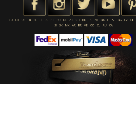
EU
UK
US
FR
BE
IT
ES
PT
RO
DE
AT
CH
HU
PL
NL
DK
FI
SE
BG
CZ
EE
SI
SK
MX
AR
BR
VE
CO
CL
AU
CA