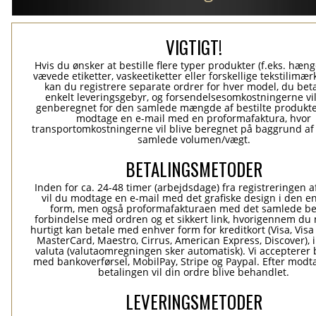
VIGTIGT!
Hvis du ønsker at bestille flere typer produkter (f.eks. hæn
vævede etiketter, vaskeetiketter eller forskellige tekstilimærk
kan du registrere separate ordrer for hver model, du beta
enkelt leveringsgebyr, og forsendelsesomkostningerne vil
genberegnet for den samlede mængde af bestilte produkte
modtage en e-mail med en proformafaktura, hvor
transportomkostningerne vil blive beregnet på baggrund af
samlede volumen/vægt.
BETALINGSMETODER
Inden for ca. 24-48 timer (arbejdsdage) fra registreringen a
vil du modtage en e-mail med det grafiske design i den e
form, men også proformafakturaen med det samlede be
forbindelse med ordren og et sikkert link, hvorigennem du
hurtigt kan betale med enhver form for kreditkort (Visa, Visa
MasterCard, Maestro, Cirrus, American Express, Discover), 
valuta (valutaomregningen sker automatisk). Vi accepterer 
med bankoverførsel, MobilPay, Stripe og Paypal. Efter modt
betalingen vil din ordre blive behandlet.
LEVERINGSMETODER