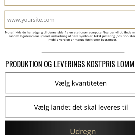
Noter! Hvis du har adgang til denne side fra en stationær computer/bærbar vil du finde m
såsom: logo/emblem upload, indsætning af flere symboler, tekst justering (position/størr
mobile version er mange funktioner begrænset.
PRODUKTION OG LEVERINGS KOSTPRIS LOM
Udregn