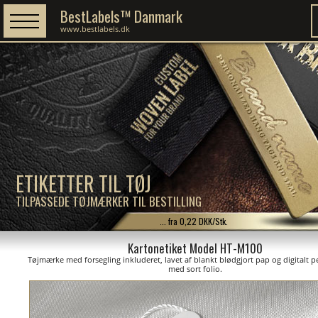
BestLabels™ Danmark
www.bestlabels.dk
ETIKETTER TIL TØJ
TILPASSEDE TØJMÆRKER TIL BESTILLING
... fra 0,22 DKK/Stk.
Kartonetiket Model HT-M100
Tøjmærke med forsegling inkluderet, lavet af blankt blødgjort pap og digitalt p
med sort folio.