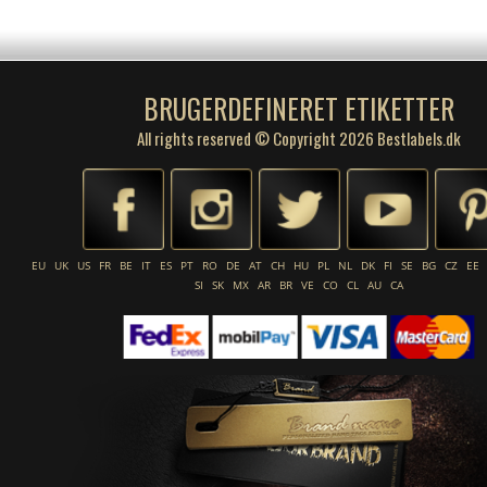
BRUGERDEFINERET ETIKETTER
All rights reserved © Copyright 2026 Bestlabels.dk
EU
UK
US
FR
BE
IT
ES
PT
RO
DE
AT
CH
HU
PL
NL
DK
FI
SE
BG
CZ
EE
SI
SK
MX
AR
BR
VE
CO
CL
AU
CA