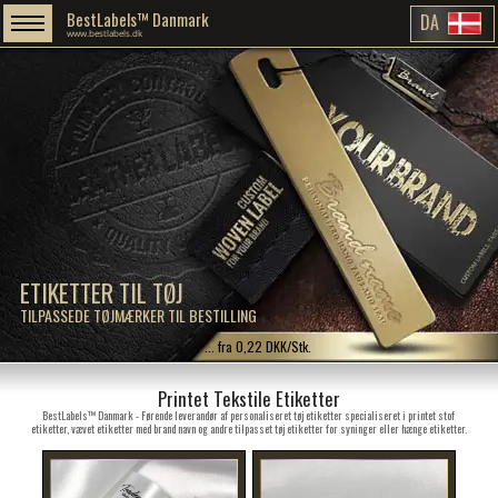
BestLabels™ Danmark
DA
www.bestlabels.dk
ETIKETTER TIL TØJ
TILPASSEDE TØJMÆRKER TIL BESTILLING
... fra 0,22 DKK/Stk.
Printet Tekstile Etiketter
BestLabels™ Danmark - Førende leverandør af personaliseret tøj etiketter specialiseret i printet stof
etiketter, vævet etiketter med brand navn og andre tilpasset tøj etiketter for syninger eller hænge etiketter.