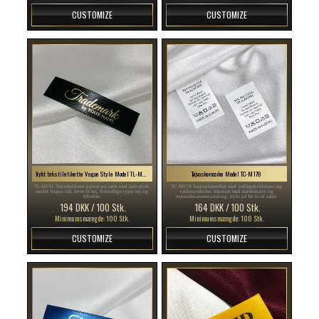
CUSTOMIZE
CUSTOMIZE
Trykt tekstiletikette Vogue Style Model TL-M131
Tøjvaskemærke Model TC-M178
TL-M131 Tekstiletikette printet på satin med sølvskrift,
TC-M178 Vaskeplejeetiket med vedligeholdelses- og
model Vogue stil, lavet til tøj, forskellige typer tøj og
vaskesymboler, tilpasset med mærkenavn og
tilbehør.
materialesammensætning, trykt på fin hvid satin.
194 DKK / 100 Stk.
164 DKK / 100 Stk.
Minimumsmængde: 100 Stk.
Minimumsmængde: 100 Stk.
CUSTOMIZE
CUSTOMIZE