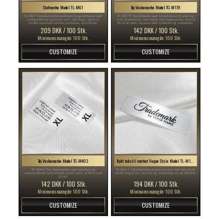
Stofmærke Model TL-M61
Tøj Vaskemærke Model TC-M179
TL-M61 Vaskeinstruktionsetikette brugerdefineret med
TC-M179 Tekstilmærke med instruktioner til pleje og
vaskesymboler og brand navn eller logo, egnet til
vask af materialet, med meget små dimensioner, lavet af
hvilke som helst tekstile produkter, specielt tøj.
fin hvid satin, tilpasset med symboler og varemærke.
209 DKK / 100 Stk.
142 DKK / 100 Stk.
Minimumsmængde: 100 Stk.
Minimumsmængde: 100 Stk.
CUSTOMIZE
CUSTOMIZE
Tøj Vaskemærke Model TC-M403
Trykt tekstil mærkat Vogue Style Model TL-M111
TC-M403 Tøj Vaskemærke med størrelser og
TL-M111 Tekstiletikette printet på satin med sølvskrift,
vaskesymboler lavet af højkvalitets satin, at blive syet
model Vogue stil, lavet til tøj, forskelligt tøj og tilbehør.
på tøj.
142 DKK / 100 Stk.
194 DKK / 100 Stk.
Minimumsmængde: 100 Stk.
Minimumsmængde: 100 Stk.
CUSTOMIZE
CUSTOMIZE