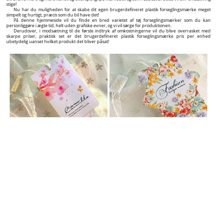
Tilføje værdi til dine produkter med brugerdefineret tekstil hænge etiketter med exceptionelt
design!
Hvis du er producent, importør, eller forhandler under dit eget brand af tekstile produkter, tøj,
sko, tasker, smykker, men også andre typer produkter og du vil tilføje et ekstra billede til dit navn,
eller fremhæve dig selv sammenlignet med dine konkurrenter, og få mængden af kunder til at vokse
signifikant har du fundet den rigtige partner som etiket leverandør!
Vi tilbyder komplette løsninger til den professionelle mærkning af dine produkter, fra processen
af det grafiske design af hænge etiketterne op til at tilbyde hænge etiketter af høj kvalitet med
exceptionelt design and en attraktiv pris!
På denne hjemmeside kan du finde et bredt sortiment af pap etiketter du kan tilpasse visuelt I
ægte tid præcis som du ønsker gennem den interaktive grafiske hænge etiket opbygger, som du kan
finde på hjemmesiden ved hvert produkt.
Basalt set kan du skabe det design af dine egen personaliseret etiketter på under 5 minutter og
du kan placer din ordre til produktion. Derudover, på siden af hver individuel brugerdefineret
etikette vil du finde prisen og den tid der er krævet til produktion og levering alt efter hvilken
mængde af etiketter du har valgt.
Nemt, konkret, og meget eksplicit! Selv fra den første kontakt med en potential kunde er kvalitets
produkt etikette vigtigt til at fremvise kvaliteten og originaliteten af det produkt og på lang sigt
genkendelsen på markedet og anbefalingen af dit brand navn til andre kunder.
PLASTIK FORSEGLINGSMÆRKER
Forøg det visuelle indtryk af dit brand og produkter med brugerdefineret tøj