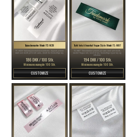
Tøjvaskemærke Model TC-M28
Trykt tekstilmærkat Vogue Style Model TL-M87
TC-M28 Vasketøjsinstruktionsetikette, digitalt printet
TL-M87 Tekstiletiket printet på satin med sølvskrift,
med sort skrift på hvidt satin, ideelt for forskelligt tøj.
model Vogue stil, lavet til tøj, forskellige typer tøj og
tilbehør.
186 DKK / 100 Stk.
194 DKK / 100 Stk.
Minimumsmængde: 100 Stk.
Minimumsmængde: 100 Stk.
CUSTOMIZE
CUSTOMIZE