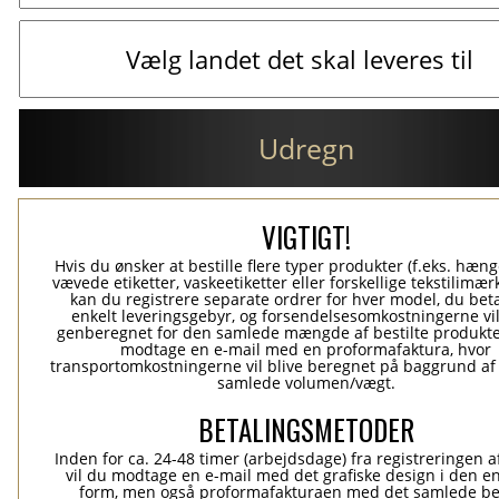
Udregn
VIGTIGT!
Hvis du ønsker at bestille flere typer produkter (f.eks. hæn
vævede etiketter, vaskeetiketter eller forskellige tekstilimærk
kan du registrere separate ordrer for hver model, du beta
enkelt leveringsgebyr, og forsendelsesomkostningerne vil
genberegnet for den samlede mængde af bestilte produkte
modtage en e-mail med en proformafaktura, hvor
transportomkostningerne vil blive beregnet på baggrund af
samlede volumen/vægt.
BETALINGSMETODER
Inden for ca. 24-48 timer (arbejdsdage) fra registreringen a
vil du modtage en e-mail med det grafiske design i den e
form, men også proformafakturaen med det samlede be