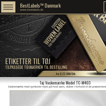
BestLabels™ Danmark
www.bestlabels.dk
ETIKETTER TIL TØJ
TILPASSEDE TØJMÆRKER TIL BESTILLING
... fra 0,22 DKK/Stk.
Tøj Vaskemærke Model TC-M403
Vaskemærke med symboler trykt på hvid satin, skåret i forhold til de præsentere