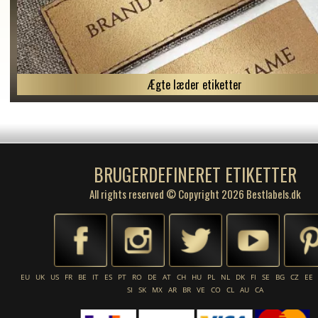
Ægte læder etiketter
BRUGERDEFINERET ETIKETTER
All rights reserved © Copyright 2026 Bestlabels.dk
EU
UK
US
FR
BE
IT
ES
PT
RO
DE
AT
CH
HU
PL
NL
DK
FI
SE
BG
CZ
EE
SI
SK
MX
AR
BR
VE
CO
CL
AU
CA