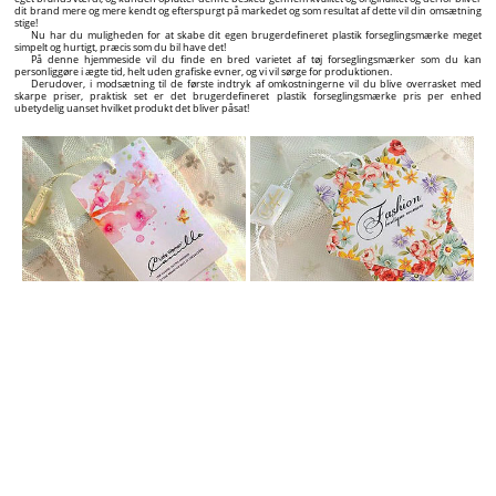
dit brand mere og mere kendt og efterspurgt på markedet og som resultat af dette vil din omsætning
stige!
Nu har du muligheden for at skabe dit egen brugerdefineret plastik forseglingsmærke meget
simpelt og hurtigt, præcis som du bil have det!
På denne hjemmeside vil du finde en bred varietet af tøj forseglingsmærker som du kan
personliggøre i ægte tid, helt uden grafiske evner, og vi vil sørge for produktionen.
Derudover, i modsætning til de første indtryk af omkostningerne vil du blive overrasket med
skarpe priser, praktisk set er det brugerdefineret plastik forseglingsmærke pris per enhed
ubetydelig uanset hvilket produkt det bliver påsat!