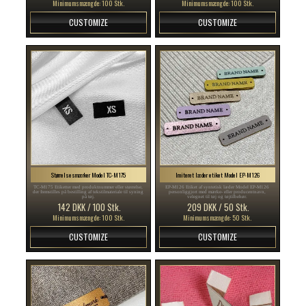
Minimumsmængde: 100 Stk.
Minimumsmængde: 100 Stk.
CUSTOMIZE
CUSTOMIZE
Størrelsesmærker Model TC-M175
Imiteret læder etiket Model EP-M126
TC-M175 Etiketter med produktnummer eller størrelse,
EP-M126 Etiket af syntetisk læder Model EP-M126
der fremstilles på bestilling af tekstilmateriale til syning
personliggjort med mærke- eller producentnavn,
på tøj.
velegnet til tøj og tøjtilbehør.
142 DKK / 100 Stk.
209 DKK / 50 Stk.
Minimumsmængde: 100 Stk.
Minimumsmængde: 50 Stk.
CUSTOMIZE
CUSTOMIZE