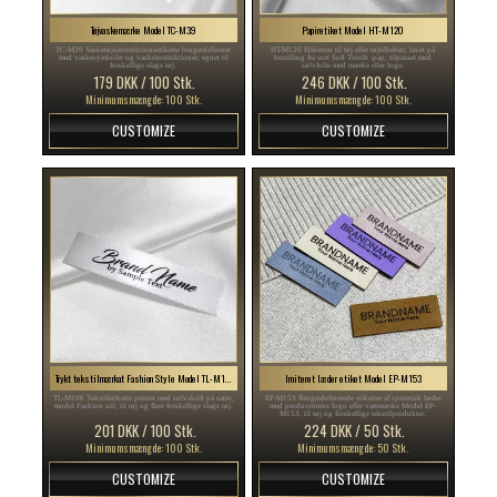
Tøjvaskemærke Model TC-M39
Papiretiket Model HT-M120
TC-M39 Vasketøjsinstruktionsetikette brugerdefineret
HT-M120 Etiketten til tøj eller tøjtilbehør, lavet på
med vaskesymboler og vaskeinstruktioner, egnet til
bestilling fra sort Soft Touch -pap, tilpasset med
forskellige slags tøj.
sølvfolie med mærke eller logo.
179 DKK / 100 Stk.
246 DKK / 100 Stk.
Minimumsmængde: 100 Stk.
Minimumsmængde: 100 Stk.
CUSTOMIZE
CUSTOMIZE
Trykt tekstilmærkat Fashion Style Model TL-M106
Imiteret læder etiket Model EP-M153
TL-M106 Tekstiletikette printet med sølvskrift på satin,
EP-M153 Brugerdefinerede etiketter af syntetisk læder
model Fashion stil, til tøj og flere forskellige slags tøj.
med producentens logo eller varemærke Model EP-
M153, til tøj og forskellige tekstilprodukter.
201 DKK / 100 Stk.
224 DKK / 50 Stk.
Minimumsmængde: 100 Stk.
Minimumsmængde: 50 Stk.
CUSTOMIZE
CUSTOMIZE