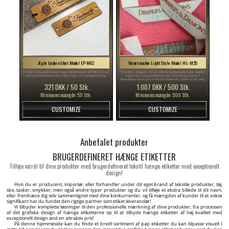
Ægte læder etiket Model EP-M62
Vævet mærke Light Style Model WL-M35
EP-M62 Brugerdefineret ægte lædermærke EP-M62 til tøj
WL-M35 Elegant vævet etikette bøjlesløjfe type, model
med producentens navn eller logo ved lasergravering.
Light stil, brugerdefineret med forskellige navne I
forskellige farver på et tekstilt materiale, ideelt til tøj ting
som bluser, trøjer, jakker, osv.
321 DKK / 50 Stk.
1.007 DKK / 500 Stk.
Minimumsmængde: 50 Stk.
Minimumsmængde: 500 Stk.
CUSTOMIZE
CUSTOMIZE
Anbefalet produkter
BRUGERDEFINERET HÆNGE ETIKETTER
Tilføje værdi til dine produkter med brugerdefineret tekstil hænge etiketter med exceptionelt
design!
Hvis du er producent, importør, eller forhandler under dit eget brand af tekstile produkter, tøj,
sko, tasker, smykker, men også andre typer produkter og du vil tilføje et ekstra billede til dit navn,
eller fremhæve dig selv sammenlignet med dine konkurrenter, og få mængden af kunder til at vokse
signifikant har du fundet den rigtige partner som etiket leverandør!
Vi tilbyder komplette løsninger til den professionelle mærkning af dine produkter, fra processen
af det grafiske design af hænge etiketterne op til at tilbyde hænge etiketter af høj kvalitet med
exceptionelt design and en attraktiv pris!
På denne hjemmeside kan du finde et bredt sortiment af pap etiketter du kan tilpasse visuelt I