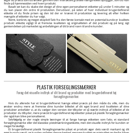
ægte tid præcis som du ønsker gennem den interaktive grafiske hænge etiket opbygger, som du kan
finde på hjemmesiden ved hvert produkt.
Basalt set kan du skabe det design af dine egen personaliseret etiketter på under 5 minutter og
du kan placer din ordre til produktion. Derudover, på siden af hver individuel brugerdefineret
etikette vil du finde prisen og den tid der er krævet til produktion og levering alt efter hvilken
mængde af etiketter du har valgt.
Nemt, konkret, og meget eksplicit! Selv fra den første kontakt med en potential kunde er kvalitets
produkt etikette vigtigt til at fremvise kvaliteten og originaliteten af det produkt og på lang sigt
genkendelsen på markedet og anbefalingen af dit brand navn til andre kunder.
PLASTIK FORSEGLINGSMÆRKER
Forøg det visuelle indtryk af dit brand og produkter med brugerdefineret tøj
forseglingsmærker.
Hvis du allerede har et brugerdefineret hænge etiket præcis på den måde du ville, men du
ønsker endnu mere at fremvise dine kunder billedet af dit eget brand and kvaliteten af dine
produkter anbefaler vi, at du vælger den version der tilbyder et så stærkt indtryk af billedet af de
produkter du tilbyder, mere præcist brugerdefineret tøj etiketter påsat på plastik forseglingsmærker
der også kan blive personaliseret.
Selvfølgelig er der nogle simple løsninger til at fange hænge etiketten som f.eks. et standard
forseglingsmærke eller det klassiske pistolmærkningsetikette, men det visuelle indtryk for kunden er
meget forskelligt.
Et brugerdefineret plastik forseglingsmærke påsat et produkt øger dets værdi markant og dit
eget brands værdi, og kunden opfatter denne besked gennem kvalitet og originalitet og derfor bliver