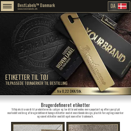
BestLabels™ Danmark
DA
www.bestlabels.dk
ETIKETTER TIL TØJ
TILPASSEDE TØJMÆRKER TIL BESTILLING
... fra 0,22 DKK/Stk.
Brugerdefineret etiketter
Tilføj ekstra værdi til produkterne du sælger og lav dit brand endnu mere populært og efterspurgt på
markedet ved brug af brugerdefineret hænge etiketter med et enestående design, plastik forseglingsmærker
og vævet etiketter med dit eget navn eller trademark.