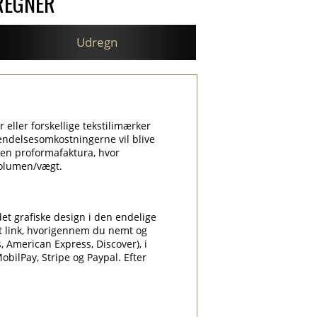
REGNER
Udregn
r eller forskellige tekstilimærker
sendelsesomkostningerne vil blive
en proformafaktura, hvor
volumen/vægt.
et grafiske design i den endelige
t link, hvorigennem du nemt og
, American Express, Discover), i
bilPay, Stripe og Paypal. Efter