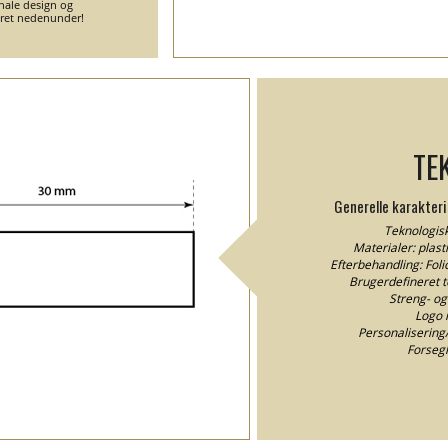
inale design og
eret nedenunder!
TE
Generelle karakteri
Teknologisk
Materialer: plast
Efterbehandling: Fol
Brugerdefineret te
Streng- og
Logo 
Personalisering/I
Forsegl