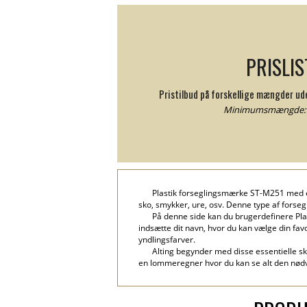
PRISLIS
Pristilbud på forskellige mængder u
Minimumsmængde: 1
Plastik forseglingsmærke ST-M251 med et
sko, smykker, ure, osv. Denne type af forsegl
På denne side kan du brugerdefinere Pla
indsætte dit navn, hvor du kan vælge din fav
yndlingsfarver.
Alting begynder med disse essentielle skr
en lommeregner hvor du kan se alt den nødv