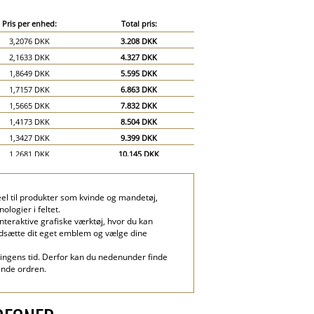
Pris per enhed:
Total pris:
3,2076 DKK
3.208 DKK
2,1633 DKK
4.327 DKK
1,8649 DKK
5.595 DKK
1,7157 DKK
6.863 DKK
1,5665 DKK
7.832 DKK
1,4173 DKK
8.504 DKK
1,3427 DKK
9.399 DKK
1,2681 DKK
10.145 DKK
1,1935 DKK
10.742 DKK
1,1189 DKK
11.189 DKK
el til produkter som kvinde og mandetøj,
0,9697 DKK
14.546 DKK
logier i feltet.
0,8951 DKK
17.903 DKK
teraktive grafiske værktøj, hvor du kan
 indsætte dit eget emblem og vælge dine
eringens tid. Derfor kan du nedenunder finde
ende ordren.