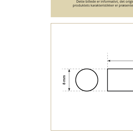
Dette billede er informativt, det orig
produktets karakteristikker er præsent