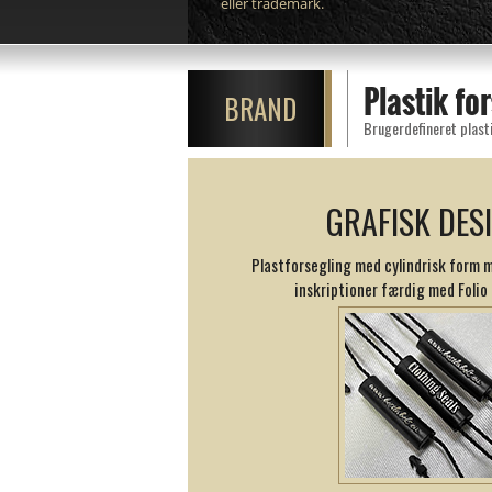
eller trademark.
Plastik f
BRAND
Brugerdefineret plasti
GRAFISK DES
Plastforsegling med cylindrisk form 
inskriptioner færdig med Folio p