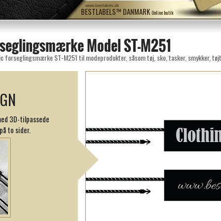
www.bestlabels.dk
BESTLABELS™ DANMARK
Online butik
orseglingsmærke Model ST-M251
c forseglingsmærke ST-M251 til modeprodukter, såsom tøj, sko, tasker, smykker, tøjti
IGN
med 3D-tilpassede
å to sider.