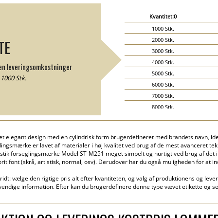
Kvantitet:0
1000 Stk.
2000 Stk.
TE
3000 Stk.
4000 Stk.
den leveringsomkostninger
5000 Stk.
000 Stk.
6000 Stk.
7000 Stk.
8000 Stk.
9000 Stk.
10000 Stk.
 elegant design med en cylindrisk form brugerdefineret med brandets navn, ide
15000 Stk.
ingsmærke er lavet af materialer i høj kvalitet ved brug af de mest avanceret tekno
20000 Stk.
stik forseglingsmærke Model ST-M251 meget simpelt og hurtigt ved brug af det in
orit font (skrå, artistisk, normal, osv). Derudover har du også muligheden for at
idt: vælge den rigtige pris alt efter kvantiteten, og valg af produktionens og lev
endige information. Efter kan du brugerdefinere denne type vævet etikette og s