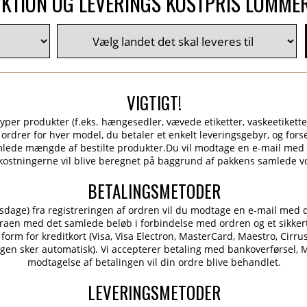
KTION OG LEVERINGS KOSTPRIS LOMME
VIGTIGT!
 typer produkter (f.eks. hængesedler, vævede etiketter, vaskeetikette
e ordrer for hver model, du betaler et enkelt leveringsgebyr, og for
lede mængde af bestilte produkter.Du vil modtage en e-mail med 
ostningerne vil blive beregnet på baggrund af pakkens samlede 
BETALINGSMETODER
dsdage) fra registreringen af ordren vil du modtage en e-mail med d
aen med det samlede beløb i forbindelse med ordren og et sikker
orm for kreditkort (Visa, Visa Electron, MasterCard, Maestro, Cirrus
en sker automatisk). Vi accepterer betaling med bankoverførsel, Mo
modtagelse af betalingen vil din ordre blive behandlet.
LEVERINGSMETODER