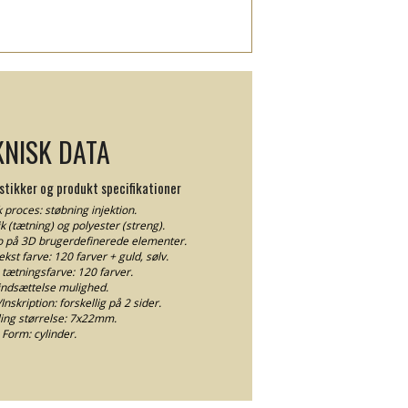
KNISK DATA
stikker og produkt specifikationer
 proces: støbning injektion.
ik (tætning) og polyester (streng).
io på 3D brugerdefinerede elementer.
kst farve: 120 farver + guld, sølv.
 tætningsfarve: 120 farver.
indsættelse mulighed.
nskription: forskellig på 2 sider.
ing størrelse: 7x22mm.
Form: cylinder.