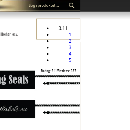
3.11
lbehør, osv.
1
2
3
4
5
Rating: 3.11/Reviews: 337