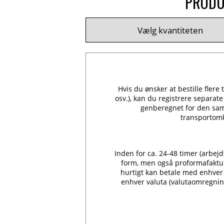
PRODU
Hvis du ønsker at bestille flere
osv.), kan du registrere separat
genberegnet for den sam
transportomk
Inden for ca. 24-48 timer (arbej
form, men også proformafaktur
hurtigt kan betale med enhver f
enhver valuta (valutaomregning