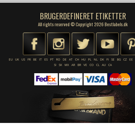
BRUGERDEFINERET ETIKETTER
All rights reserved © Copyright 2026 Bestlabels.dk
EU
UK
US
FR
BE
IT
ES
PT
RO
DE
AT
CH
HU
PL
NL
DK
FI
SE
BG
CZ
EE
SI
SK
MX
AR
BR
VE
CO
CL
AU
CA