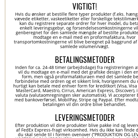
VIGTIGT!
Hvis du ønsker at bestille flere typer produkter (f.eks. hæn
vævede etiketter, vaskeetiketter eller forskellige tekstilimærk
kan du registrere separate ordrer for hver model, du beta
enkelt leveringsgebyr, og forsendelsesomkostningerne vil
genberegnet for den samlede mængde af bestilte produkte
modtage en e-mail med en proformafaktura, hvor
transportomkostningerne vil blive beregnet på baggrund af
samlede volumen/vægt.
BETALINGSMETODER
Inden for ca. 24-48 timer (arbejdsdage) fra registreringen a
vil du modtage en e-mail med det grafiske design i den e
form, men også proformafakturaen med det samlede be
forbindelse med ordren og et sikkert link, hvorigennem du
hurtigt kan betale med enhver form for kreditkort (Visa, Visa
MasterCard, Maestro, Cirrus, American Express, Discover), 
valuta (valutaomregningen sker automatisk). Vi accepterer 
med bankoverførsel, MobilPay, Stripe og Paypal. Efter modt
betalingen vil din ordre blive behandlet.
LEVERINGSMETODER
Efter produktion vil dine produkter blive pakke ind og levere
af FedEx Express-fragt virksomhed. Hvis du ikke kan finde 
du skal sende til i formen ovenover (”PRODUKTION OG L