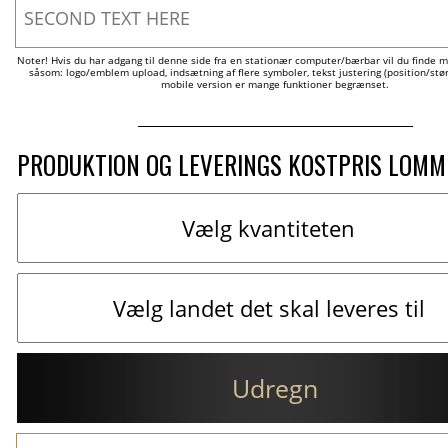
Noter! Hvis du har adgang til denne side fra en stationær computer/bærbar vil du finde m
såsom: logo/emblem upload, indsætning af flere symboler, tekst justering (position/størr
mobile version er mange funktioner begrænset.
PRODUKTION OG LEVERINGS KOSTPRIS LOM
Udregn