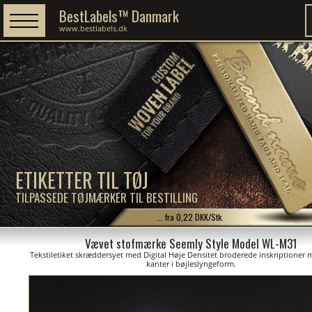
BestLabels™ Danmark
www.bestlabels.dk
ETIKETTER TIL TØJ
TILPASSEDE TØJMÆRKER TIL BESTILLING
... fra 0,22 DKK/Stk.
Vævet stofmærke Seemly Style Model WL-M31
Tekstiletiket skræddersyet med Digital Høje Densitet broderede inskriptioner
kanter i bøjleslyngeform.