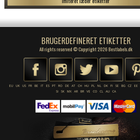
Imiteret læder etiketter
BRUGERDEFINERET ETIKETTER
All rights reserved © Copyright 2026 Bestlabels.dk
EU
UK
US
FR
BE
IT
ES
PT
RO
DE
AT
CH
HU
PL
NL
DK
FI
SE
BG
CZ
EE
SI
SK
MX
AR
BR
VE
CO
CL
AU
CA