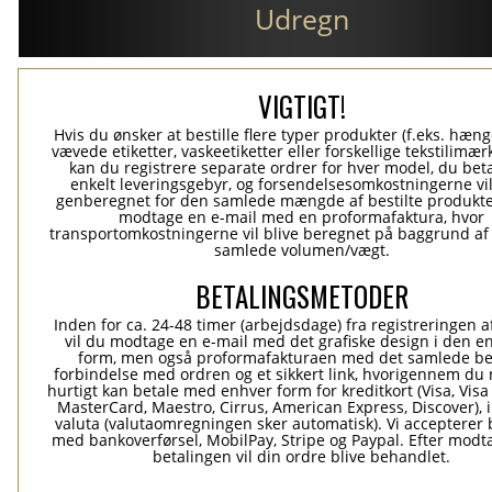
Udregn
VIGTIGT!
Hvis du ønsker at bestille flere typer produkter (f.eks. hæn
vævede etiketter, vaskeetiketter eller forskellige tekstilimærk
kan du registrere separate ordrer for hver model, du beta
enkelt leveringsgebyr, og forsendelsesomkostningerne vil
genberegnet for den samlede mængde af bestilte produkte
modtage en e-mail med en proformafaktura, hvor
transportomkostningerne vil blive beregnet på baggrund af
samlede volumen/vægt.
BETALINGSMETODER
Inden for ca. 24-48 timer (arbejdsdage) fra registreringen a
vil du modtage en e-mail med det grafiske design i den e
form, men også proformafakturaen med det samlede be
forbindelse med ordren og et sikkert link, hvorigennem du
hurtigt kan betale med enhver form for kreditkort (Visa, Visa
MasterCard, Maestro, Cirrus, American Express, Discover), 
valuta (valutaomregningen sker automatisk). Vi accepterer 
med bankoverførsel, MobilPay, Stripe og Paypal. Efter modt
betalingen vil din ordre blive behandlet.