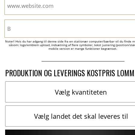
Noter! Hvis du har adgang til denne side fra en stationær computer/bærbar vil du finde m
såsom: logo/emblem upload, indsætning af flere symboler, tekst justering (position/størr
mobile version er mange funktioner begrænset.
PRODUKTION OG LEVERINGS KOSTPRIS LOM