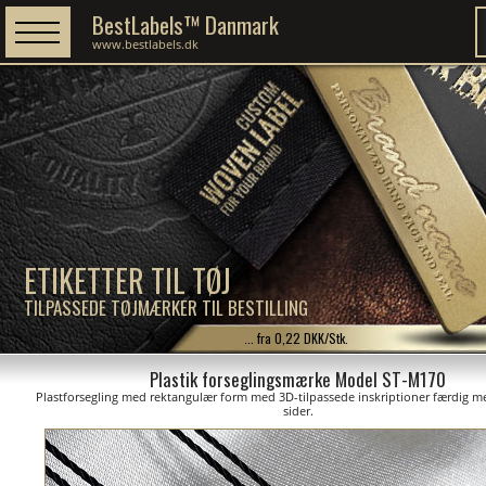
BestLabels™ Danmark
www.bestlabels.dk
ETIKETTER TIL TØJ
TILPASSEDE TØJMÆRKER TIL BESTILLING
... fra 0,22 DKK/Stk.
Plastik forseglingsmærke Model ST-M170
Plastforsegling med rektangulær form med 3D-tilpassede inskriptioner færdig me
sider.