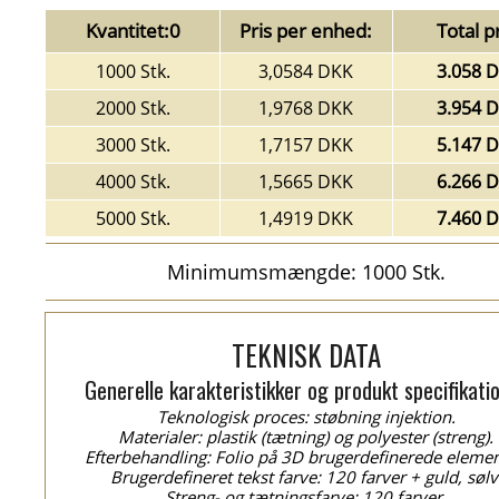
Kvantitet:0
Pris per enhed:
Total pr
1000 Stk.
3,0584 DKK
3.058 
2000 Stk.
1,9768 DKK
3.954 
3000 Stk.
1,7157 DKK
5.147 
4000 Stk.
1,5665 DKK
6.266 
5000 Stk.
1,4919 DKK
7.460 
Minimumsmængde: 1000 Stk.
TEKNISK DATA
Generelle karakteristikker og produkt specifikati
Teknologisk proces: støbning injektion.
Materialer: plastik (tætning) og polyester (streng).
Efterbehandling: Folio på 3D brugerdefinerede elemen
Brugerdefineret tekst farve: 120 farver + guld, sølv
Streng- og tætningsfarve: 120 farver.