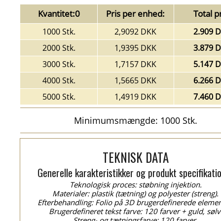
Kvantitet:0
Pris per enhed:
Total pr
1000 Stk.
2,9092 DKK
2.909 
2000 Stk.
1,9395 DKK
3.879 
3000 Stk.
1,7157 DKK
5.147 
4000 Stk.
1,5665 DKK
6.266 
5000 Stk.
1,4919 DKK
7.460 
Minimumsmængde: 1000 Stk.
TEKNISK DATA
Generelle karakteristikker og produkt specifikati
Teknologisk proces: støbning injektion.
Materialer: plastik (tætning) og polyester (streng).
Efterbehandling: Folio på 3D brugerdefinerede elemen
Brugerdefineret tekst farve: 120 farver + guld, sølv
Streng- og tætningsfarve: 120 farver.