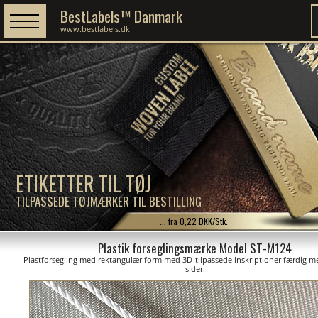
BestLabels™ Danmark
www.bestlabels.dk
ETIKETTER TIL TØJ
TILPASSEDE TØJMÆRKER TIL BESTILLING
... fra 0,22 DKK/Stk.
Plastik forseglingsmærke Model ST-M124
Plastforsegling med rektangulær form med 3D-tilpassede inskriptioner færdig me
sider.