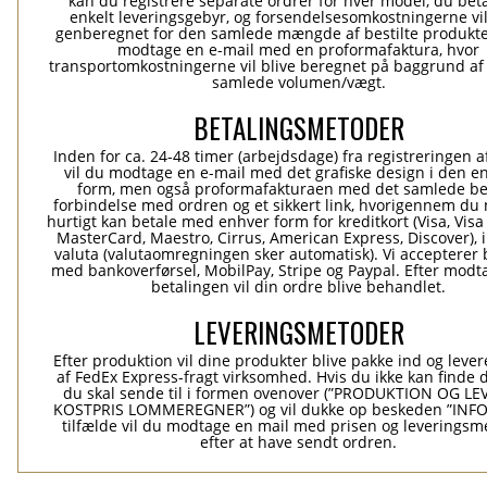
kan du registrere separate ordrer for hver model, du beta
enkelt leveringsgebyr, og forsendelsesomkostningerne vil
genberegnet for den samlede mængde af bestilte produkte
modtage en e-mail med en proformafaktura, hvor
transportomkostningerne vil blive beregnet på baggrund af
samlede volumen/vægt.
BETALINGSMETODER
Inden for ca. 24-48 timer (arbejdsdage) fra registreringen a
vil du modtage en e-mail med det grafiske design i den e
form, men også proformafakturaen med det samlede be
forbindelse med ordren og et sikkert link, hvorigennem du
hurtigt kan betale med enhver form for kreditkort (Visa, Visa
MasterCard, Maestro, Cirrus, American Express, Discover), 
valuta (valutaomregningen sker automatisk). Vi accepterer 
med bankoverførsel, MobilPay, Stripe og Paypal. Efter modt
betalingen vil din ordre blive behandlet.
LEVERINGSMETODER
Efter produktion vil dine produkter blive pakke ind og levere
af FedEx Express-fragt virksomhed. Hvis du ikke kan finde 
du skal sende til i formen ovenover (”PRODUKTION OG L
KOSTPRIS LOMMEREGNER”) og vil dukke op beskeden ”INFO”
tilfælde vil du modtage en mail med prisen og leverings
efter at have sendt ordren.