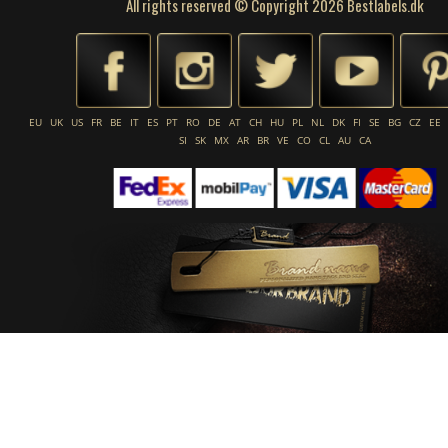
All rights reserved © Copyright 2026 Bestlabels.dk
EU
UK
US
FR
BE
IT
ES
PT
RO
DE
AT
CH
HU
PL
NL
DK
FI
SE
BG
CZ
EE
SI
SK
MX
AR
BR
VE
CO
CL
AU
CA