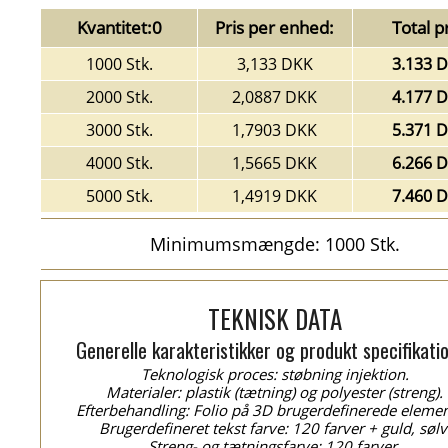
Kvantitet:0
Pris per enhed:
Total pr
1000 Stk.
3,133 DKK
3.133 
2000 Stk.
2,0887 DKK
4.177 
3000 Stk.
1,7903 DKK
5.371 
4000 Stk.
1,5665 DKK
6.266 
5000 Stk.
1,4919 DKK
7.460 
Minimumsmængde: 1000 Stk.
TEKNISK DATA
Generelle karakteristikker og produkt specifikati
Teknologisk proces: støbning injektion.
Materialer: plastik (tætning) og polyester (streng).
Efterbehandling: Folio på 3D brugerdefinerede elemen
Brugerdefineret tekst farve: 120 farver + guld, sølv
Streng- og tætningsfarve: 120 farver.