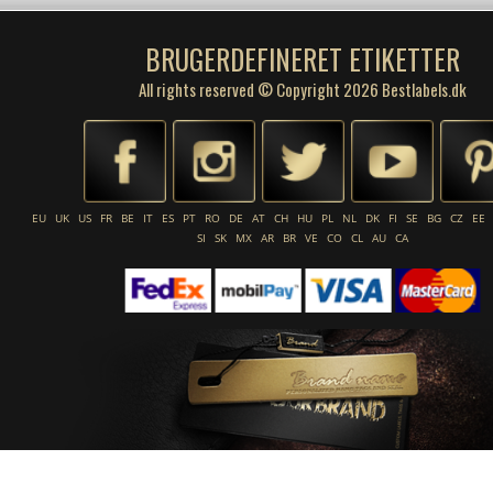
BRUGERDEFINERET ETIKETTER
All rights reserved © Copyright 2026 Bestlabels.dk
EU
UK
US
FR
BE
IT
ES
PT
RO
DE
AT
CH
HU
PL
NL
DK
FI
SE
BG
CZ
EE
SI
SK
MX
AR
BR
VE
CO
CL
AU
CA