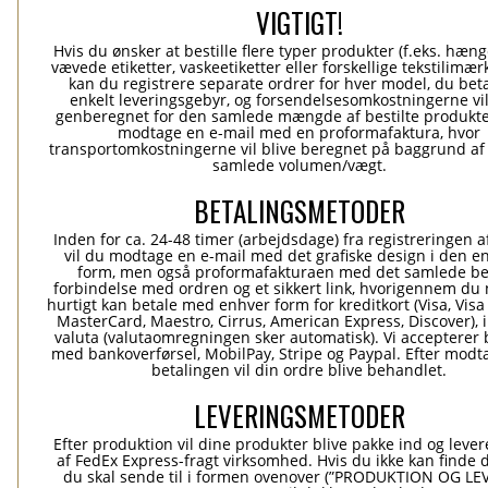
VIGTIGT!
Hvis du ønsker at bestille flere typer produkter (f.eks. hæn
vævede etiketter, vaskeetiketter eller forskellige tekstilimærk
kan du registrere separate ordrer for hver model, du beta
enkelt leveringsgebyr, og forsendelsesomkostningerne vil
genberegnet for den samlede mængde af bestilte produkte
modtage en e-mail med en proformafaktura, hvor
transportomkostningerne vil blive beregnet på baggrund af
samlede volumen/vægt.
BETALINGSMETODER
Inden for ca. 24-48 timer (arbejdsdage) fra registreringen a
vil du modtage en e-mail med det grafiske design i den e
form, men også proformafakturaen med det samlede be
forbindelse med ordren og et sikkert link, hvorigennem du
hurtigt kan betale med enhver form for kreditkort (Visa, Visa
MasterCard, Maestro, Cirrus, American Express, Discover), 
valuta (valutaomregningen sker automatisk). Vi accepterer 
med bankoverførsel, MobilPay, Stripe og Paypal. Efter modt
betalingen vil din ordre blive behandlet.
LEVERINGSMETODER
Efter produktion vil dine produkter blive pakke ind og levere
af FedEx Express-fragt virksomhed. Hvis du ikke kan finde 
du skal sende til i formen ovenover (”PRODUKTION OG L