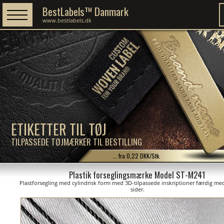
BestLabels™ Danmark
www.bestlabels.dk
ETIKETTER TIL TØJ
TILPASSEDE TØJMÆRKER TIL BESTILLING
... fra 0,22 DKK/Stk.
Plastik forseglingsmærke Model ST-M241
Plastforsegling med cylindrisk form med 3D-tilpassede inskriptioner færdig med
sider.