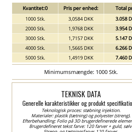
Kvantitet:0
Pris per enhed:
Total pr
1000 Stk.
3,0584 DKK
3.058 
2000 Stk.
1,9768 DKK
3.954 
3000 Stk.
1,7157 DKK
5.147 
4000 Stk.
1,5665 DKK
6.266 
5000 Stk.
1,4919 DKK
7.460 
Minimumsmængde: 1000 Stk.
TEKNISK DATA
Generelle karakteristikker og produkt specifikati
Teknologisk proces: støbning injektion.
Materialer: plastik (tætning) og polyester (streng).
Efterbehandling: Folio på 3D brugerdefinerede elemen
Brugerdefineret tekst farve: 120 farver + guld, sølv
Streng- og tætningsfarve: 120 farver.