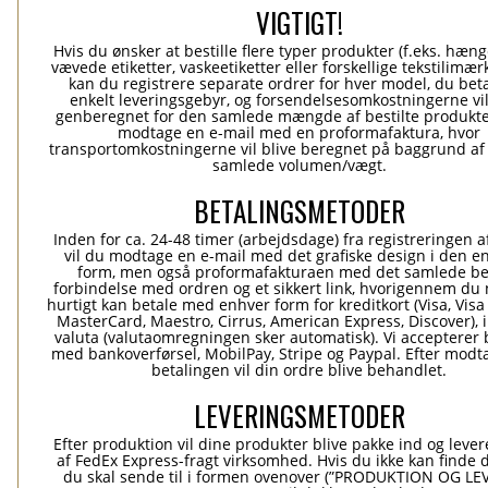
VIGTIGT!
Hvis du ønsker at bestille flere typer produkter (f.eks. hæn
vævede etiketter, vaskeetiketter eller forskellige tekstilimærk
kan du registrere separate ordrer for hver model, du beta
enkelt leveringsgebyr, og forsendelsesomkostningerne vil
genberegnet for den samlede mængde af bestilte produkte
modtage en e-mail med en proformafaktura, hvor
transportomkostningerne vil blive beregnet på baggrund af
samlede volumen/vægt.
BETALINGSMETODER
Inden for ca. 24-48 timer (arbejdsdage) fra registreringen a
vil du modtage en e-mail med det grafiske design i den e
form, men også proformafakturaen med det samlede be
forbindelse med ordren og et sikkert link, hvorigennem du
hurtigt kan betale med enhver form for kreditkort (Visa, Visa
MasterCard, Maestro, Cirrus, American Express, Discover), 
valuta (valutaomregningen sker automatisk). Vi accepterer 
med bankoverførsel, MobilPay, Stripe og Paypal. Efter modt
betalingen vil din ordre blive behandlet.
LEVERINGSMETODER
Efter produktion vil dine produkter blive pakke ind og levere
af FedEx Express-fragt virksomhed. Hvis du ikke kan finde 
du skal sende til i formen ovenover (”PRODUKTION OG L