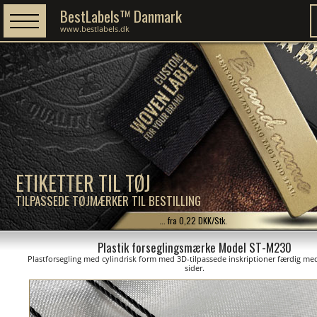
BestLabels™ Danmark
www.bestlabels.dk
ETIKETTER TIL TØJ
TILPASSEDE TØJMÆRKER TIL BESTILLING
... fra 0,22 DKK/Stk.
Plastik forseglingsmærke Model ST-M230
Plastforsegling med cylindrisk form med 3D-tilpassede inskriptioner færdig med
sider.