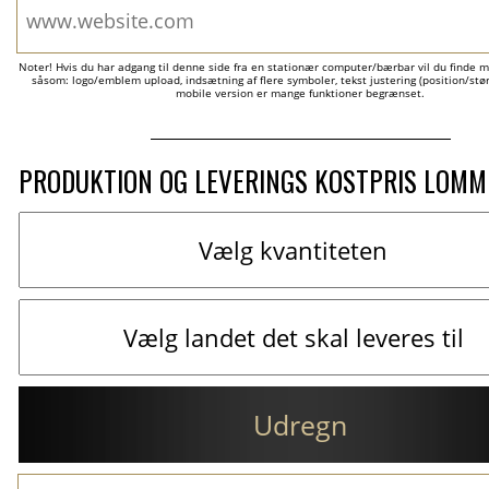
Noter! Hvis du har adgang til denne side fra en stationær computer/bærbar vil du finde m
såsom: logo/emblem upload, indsætning af flere symboler, tekst justering (position/størr
mobile version er mange funktioner begrænset.
PRODUKTION OG LEVERINGS KOSTPRIS LOM
Udregn