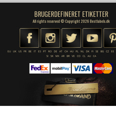
BRUGERDEFINERET ETIKETTER
All rights reserved © Copyright 2026 Bestlabels.dk
EU
UK
US
FR
BE
IT
ES
PT
RO
DE
AT
CH
HU
PL
NL
DK
FI
SE
BG
CZ
EE
SI
SK
MX
AR
BR
VE
CO
CL
AU
CA