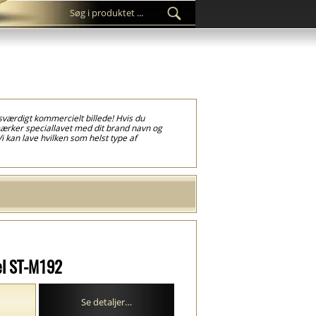
værdigt kommercielt billede! Hvis du
mærker speciallavet med dit brand navn og
 kan lave hvilken som helst type af
ingsmærker , smukke tøj forseglingsmærker i
eglingsmærke værktøj, som du kan finde på
er de specificeret vilkår. 3D brugerdefineret
n eller andre tekste. Disse brugerdefineret
ik forseglingsmærket kun åbnes ved
astik forseglingsmærker kan blive lavet i en
er skal se mere attraktive ud så vælg 3D
el ST-M192
Se detaljer…