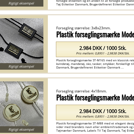
forsegle etiketten og en anden til at forsegle produktet,
Rigtigt eksempel
Tøj Etiketter Danmark, Brugerdefineret Etiketter Danma
Forsegling størrelse: 3x8x23mm.
Plastik forseglingsmærke Mod
2.984 DKK / 1000 Stk.
Pris mellem: 0,8951 - 2,9838 DKK/Stk.
Plastik forseglingsmærke ST-M165 med en klassisk rekta
kvindetøj, mandetøj, sko, tasker, smykker, forskelligt t
Rigtigt eksempel
Danmark, Brugerdefineret Etiketter Danmark ...
Forsegling størrelse: 4x18mm.
Plastik forseglingsmærke Mod
2.984 DKK / 1000 Stk.
Pris mellem: 0,8951 - 2,9838 DKK/Stk.
Plastik forseglingsmærke ST-M88 med et elegant design
sider med brandets navn eller emblem/trademark og det
Rigtigt eksempel
Tøjmærker Danmark, Labels Til Tøj Danmark, Tøj Etike