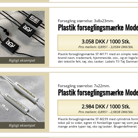
Forsegling størrelse: 3x8x23mm.
Plastik forseglingsmærke Mod
3.058 DKK / 1000 Stk.
Pris mellem: 0,8951 - 3,0584 DKK/Stk.
Plastik forseglingsmærke ST-M171 med en simple rekta
brand navn, trademark, hjemmeside, osv., og et logo/e
Rigtigt eksempel
det tekstile felt, tøj, sko, tasker. Labels Til Tøj Danm
Danmark ...
Forsegling størrelse: 7x22mm.
Plastik forseglingsmærke Mod
2.984 DKK / 1000 Stk.
Pris mellem: 0,8951 - 2,9838 DKK/Stk.
Plastik forseglingsmærke ST-M239 med cylindrisk form 
tekst på to sider, egnet til forskellige typer tøj som 
Rigtigt eksempel
mange andre typer tøj, sko og tasker. Brugerdefinere
Etiketter Danmark ...