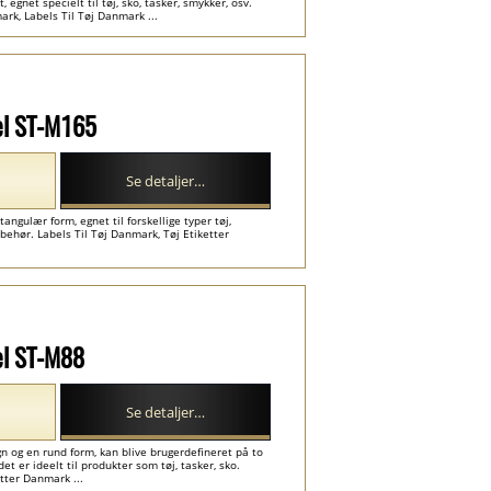
 egnet specielt til tøj, sko, tasker, smykker, osv.
rk, Labels Til Tøj Danmark ...
el ST-M165
Se detaljer…
ngulær form, egnet til forskellige typer tøj,
ilbehør. Labels Til Tøj Danmark, Tøj Etiketter
el ST-M88
Se detaljer…
 og en rund form, kan blive brugerdefineret på to
 er ideelt til produkter som tøj, tasker, sko.
tter Danmark ...