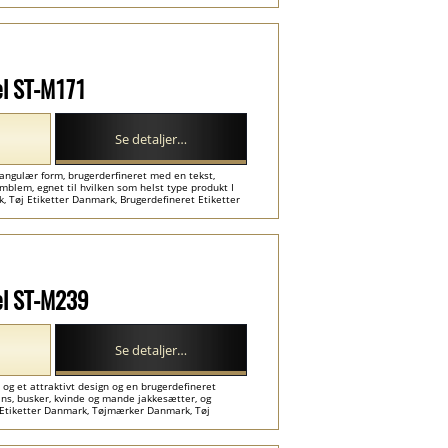
el ST-M171
Se detaljer…
ngulær form, brugerderfineret med en tekst,
mblem, egnet til hvilken som helst type produkt I
ark, Tøj Etiketter Danmark, Brugerdefineret Etiketter
el ST-M239
Se detaljer…
og et attraktivt design og en brugerdefineret
jeans, busker, kvinde og mande jakkesætter, og
t Etiketter Danmark, Tøjmærker Danmark, Tøj