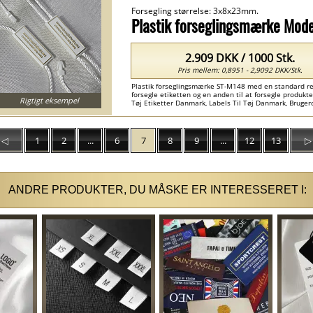
Forsegling størrelse: 3x8x23mm.
Plastik forseglingsmærke Mod
2.909 DKK / 1000 Stk.
Pris mellem: 0,8951 - 2,9092 DKK/Stk.
Plastik forseglingsmærke ST-M148 med en standard rek
forsegle etiketten og en anden til at forsegle produktet,
Rigtigt eksempel
Tøj Etiketter Danmark, Labels Til Tøj Danmark, Brugerd
◁
1
2
...
6
7
8
9
...
12
13
▷
ANDRE PRODUKTER, DU MÅSKE ER INTERESSERET I: