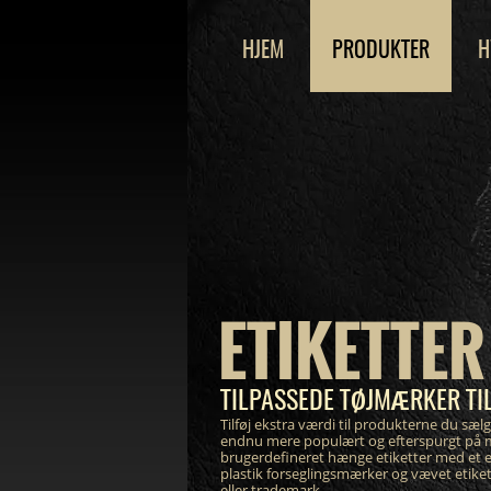
HJEM
PRODUKTER
H
ETIKETTER 
TILPASSEDE TØJMÆRKER TIL
Tilføj ekstra værdi til produkterne du sælg
endnu mere populært og efterspurgt på 
brugerdefineret hænge etiketter med et 
plastik forseglingsmærker og vævet etike
eller trademark.