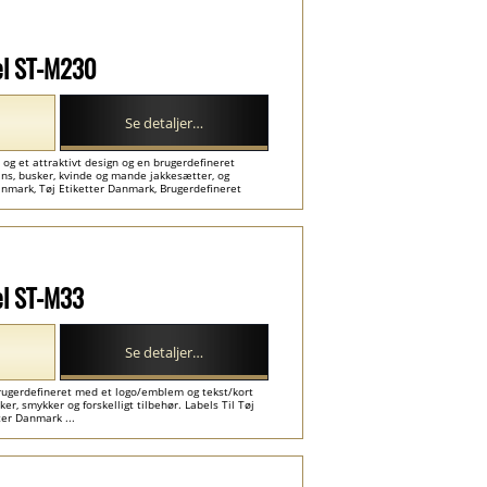
el ST-M230
Se detaljer…
og et attraktivt design og en brugerdefineret
jeans, busker, kvinde og mande jakkesætter, og
Danmark, Tøj Etiketter Danmark, Brugerdefineret
el ST-M33
Se detaljer…
rugerdefineret med et logo/emblem og tekst/kort
sker, smykker og forskelligt tilbehør. Labels Til Tøj
er Danmark ...