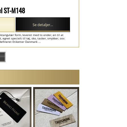
el ST-M148
Se detaljer…
tangulær form, leveret med to ender, en til at
 egnet specielt til tøj, sko, tasker, smykker, osv.
efineret Etiketter Danmark ...