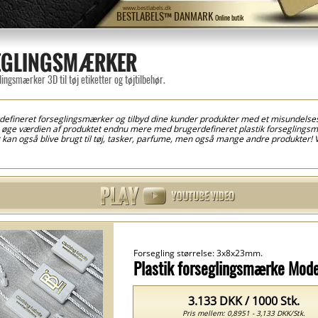
www.bestlabels.dk
BESTLABELS™ DANMARK
Online butik
SEGLINGSMÆRKER
ingsmærker 3D til tøj etiketter og tøjtilbehør.
rdefineret forseglingsmærker og tilbyd dine kunder produkter med et misundelses
du øge værdien af produktet endnu mere med brugerdefineret plastik forseglings
n også blive brugt til tøj, tasker, parfume, men også mange andre produkter! Vi
! På denne side kan du finde forskelige typer af brugerdefineret plastik forsegl
e med dine favorit tekste og farver på kun 5 minutter, gennem det grafiske fors
bliver de brugerdefineret lavet ifølge de skabte design og du vil modtage dem eft
vis form er kompleks med fremhævet i nødindskrifter, eksempel: logo, brand nav
oldbar snor og en låsningsenhed i begge ender. Når den er forseglet, kan plast
er ekstra sikkerhed og sikre at produktet er originalt! Sådanne brugerdefineret pl
plastikdelen men også snoren, alt efter modellen. Hvis du vil have at dine produkt
Forsegling størrelse: 3x8x23mm.
Plastik forseglingsmærke Mod
3.133 DKK / 1000 Stk.
Pris mellem: 0,8951 - 3,133 DKK/Stk.