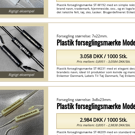
Plastik forseglingsmærke ST-M192 med en simple rekta
brand navn, trademark, hjemmeside, osv., og et logo/e
Rigtigt eksempel
det tekstile felt, tøj, sko, tasker. Brugerdefineret Et
Danmark ...
Forsegling størrelse: 7x22mm.
Plastik forseglingsmærke Mod
3.058 DKK / 1000 Stk.
Pris mellem: 0,8951 - 3,0584 DKK/Stk.
Plastik forseglingsmærke ST-M231 med et elegant des
brandets navn, ideel til produkter som kvinde og mande
Rigtigt eksempel
Etiketter Danmark, Labels Til Tøj Danmark, Tøj Etikett
Forsegling størrelse: 3x8x23mm.
Plastik forseglingsmærke Mod
2.984 DKK / 1000 Stk.
Pris mellem: 0,8951 - 2,9838 DKK/Stk.
Plastik forseglingsmærke ST-M209 med en standard rek