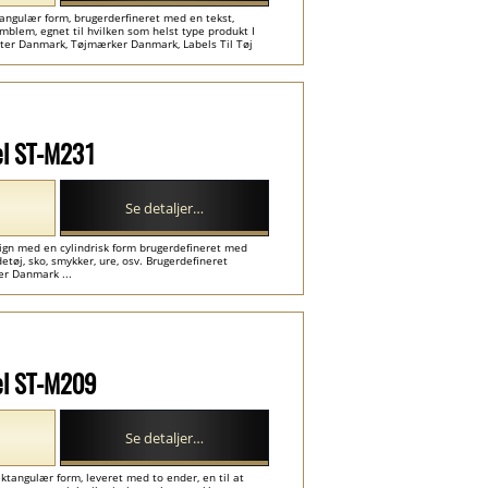
ngulær form, brugerderfineret med en tekst,
mblem, egnet til hvilken som helst type produkt I
iketter Danmark, Tøjmærker Danmark, Labels Til Tøj
el ST-M231
Se detaljer…
ign med en cylindrisk form brugerdefineret med
tøj, sko, smykker, ure, osv. Brugerdefineret
er Danmark ...
el ST-M209
Se detaljer…
tangulær form, leveret med to ender, en til at