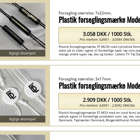
Forsegling størrelse: 7x22mm.
Plastik forseglingsmærke Mod
3.058 DKK / 1000 Stk.
Pris mellem: 0,8951 - 3,0584 DKK/Stk.
Plastik forseglingsmærke ST-M230 med cylindrisk form 
tekst på to sider, egnet til forskellige typer tøj som 
Rigtigt eksempel
mange andre typer tøj, sko og tasker. Labels Til Tøj 
Etiketter Danmark ...
Forsegling størrelse: 3x17mm.
Plastik forseglingsmærke Mod
2.909 DKK / 1000 Stk.
Pris mellem: 0,8951 - 2,9092 DKK/Stk.
Plastik forseglingsmærke ST-M33 med en rund form, b
udtryk, egnet til forskellige produkter som: tøj, sko, ta
Rigtigt eksempel
Danmark, Tøjmærker Danmark, Brugerdefineret Etikett