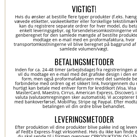
VIGTIGT!
Hvis du ønsker at bestille flere typer produkter (f.eks. hæn
vævede etiketter, vaskeetiketter eller forskellige tekstilimærk
kan du registrere separate ordrer for hver model, du beta
enkelt leveringsgebyr, og forsendelsesomkostningerne vil
genberegnet for den samlede mængde af bestilte produkte
modtage en e-mail med en proformafaktura, hvor
transportomkostningerne vil blive beregnet på baggrund af
samlede volumen/vægt.
BETALINGSMETODER
Inden for ca. 24-48 timer (arbejdsdage) fra registreringen a
vil du modtage en e-mail med det grafiske design i den e
form, men også proformafakturaen med det samlede be
forbindelse med ordren og et sikkert link, hvorigennem du
hurtigt kan betale med enhver form for kreditkort (Visa, Visa
MasterCard, Maestro, Cirrus, American Express, Discover), 
valuta (valutaomregningen sker automatisk). Vi accepterer 
med bankoverførsel, MobilPay, Stripe og Paypal. Efter modt
betalingen vil din ordre blive behandlet.
LEVERINGSMETODER
Efter produktion vil dine produkter blive pakke ind og levere
af FedEx Express-fragt virksomhed. Hvis du ikke kan finde 
du skal sende til i formen ovenover (”PRODUKTION OG L