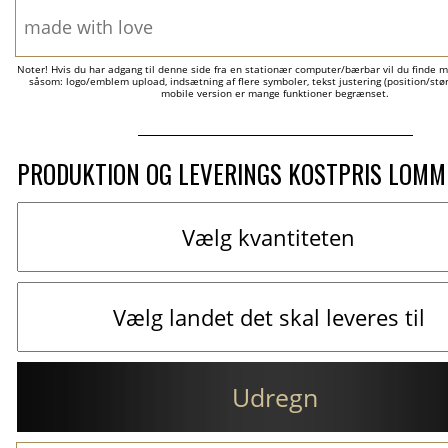
Noter! Hvis du har adgang til denne side fra en stationær computer/bærbar vil du finde m
såsom: logo/emblem upload, indsætning af flere symboler, tekst justering (position/størr
mobile version er mange funktioner begrænset.
PRODUKTION OG LEVERINGS KOSTPRIS LOM
Udregn