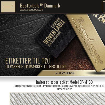
BestLabels™ Danmark
www.bestlabels.dk
ETIKETTER TIL TØJ
TILPASSEDE TØJMÆRKER TIL BESTILLING
... fra 0,22 DKK/Stk.
Imiteret læder etiket Model EP-M163
Brugerdefineret etiket i imiteret læder, lasergraveret og skåret i henhold til
dimensioner.