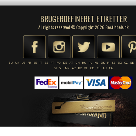
BRUGERDEFINERET ETIKETTER
All rights reserved © Copyright 2026 Bestlabels.dk
EU
UK
US
FR
BE
IT
ES
PT
RO
DE
AT
CH
HU
PL
NL
DK
FI
SE
BG
CZ
EE
SI
SK
MX
AR
BR
VE
CO
CL
AU
CA