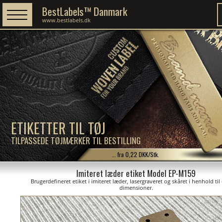
BestLabels™ Danmark
www.bestlabels.dk
ETIKETTER TIL TØJ
TILPASSEDE TØJMÆRKER TIL BESTILLING
... fra 0,22 DKK/Stk.
Imiteret læder etiket Model EP-M159
Brugerdefineret etiket i imiteret læder, lasergraveret og skåret i henhold til
dimensioner.