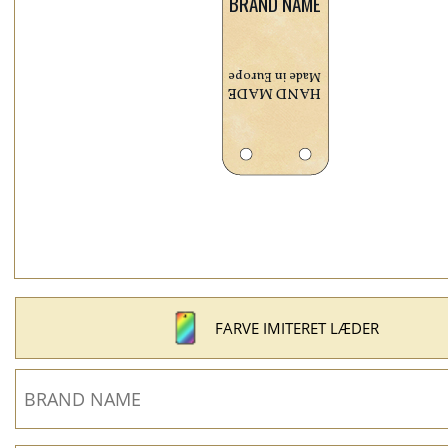
FARVE IMITERET LÆDER