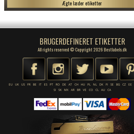
Ægte læder etiketter
BRUGERDEFINERET ETIKETTER
All rights reserved © Copyright 2026 Bestlabels.dk
EU
UK
US
FR
BE
IT
ES
PT
RO
DE
AT
CH
HU
PL
NL
DK
FI
SE
BG
CZ
EE
SI
SK
MX
AR
BR
VE
CO
CL
AU
CA