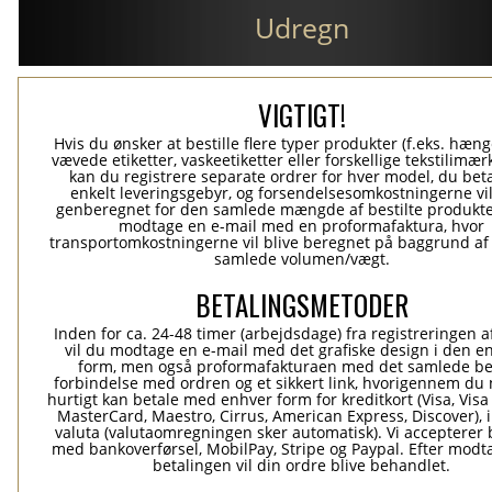
Udregn
VIGTIGT!
Hvis du ønsker at bestille flere typer produkter (f.eks. hæn
vævede etiketter, vaskeetiketter eller forskellige tekstilimærk
kan du registrere separate ordrer for hver model, du beta
enkelt leveringsgebyr, og forsendelsesomkostningerne vil
genberegnet for den samlede mængde af bestilte produkte
modtage en e-mail med en proformafaktura, hvor
transportomkostningerne vil blive beregnet på baggrund af
samlede volumen/vægt.
BETALINGSMETODER
Inden for ca. 24-48 timer (arbejdsdage) fra registreringen a
vil du modtage en e-mail med det grafiske design i den e
form, men også proformafakturaen med det samlede be
forbindelse med ordren og et sikkert link, hvorigennem du
hurtigt kan betale med enhver form for kreditkort (Visa, Visa
MasterCard, Maestro, Cirrus, American Express, Discover), 
valuta (valutaomregningen sker automatisk). Vi accepterer 
med bankoverførsel, MobilPay, Stripe og Paypal. Efter modt
betalingen vil din ordre blive behandlet.