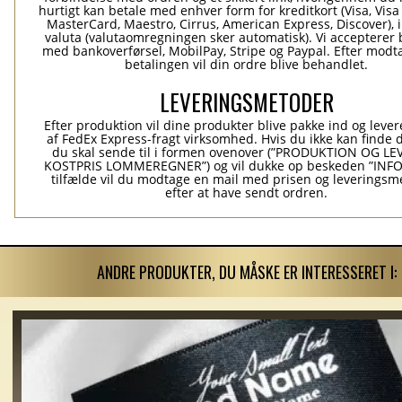
hurtigt kan betale med enhver form for kreditkort (Visa, Visa
MasterCard, Maestro, Cirrus, American Express, Discover), 
valuta (valutaomregningen sker automatisk). Vi accepterer 
med bankoverførsel, MobilPay, Stripe og Paypal. Efter modt
betalingen vil din ordre blive behandlet.
LEVERINGSMETODER
Efter produktion vil dine produkter blive pakke ind og levere
af FedEx Express-fragt virksomhed. Hvis du ikke kan finde 
du skal sende til i formen ovenover (”PRODUKTION OG L
KOSTPRIS LOMMEREGNER”) og vil dukke op beskeden ”INFO”
tilfælde vil du modtage en mail med prisen og leverings
efter at have sendt ordren.
ANDRE PRODUKTER, DU MÅSKE ER INTERESSERET I: