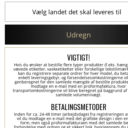
Udregn
VIGTIGT!
Hvis du ønsker at bestille flere typer produkter (f.eks. hæn
vævede etiketter, vaskeetiketter eller forskellige tekstilimærk
kan du registrere separate ordrer for hver model, du beta
enkelt leveringsgebyr, og forsendelsesomkostningerne vil
genberegnet for den samlede mængde af bestilte produkte
modtage en e-mail med en proformafaktura, hvor
transportomkostningerne vil blive beregnet på baggrund af
samlede volumen/vægt.
BETALINGSMETODER
Inden for ca. 24-48 timer (arbejdsdage) fra registreringen a
vil du modtage en e-mail med det grafiske design i den e
form, men også proformafakturaen med det samlede be
forbindelse med ordren og et sikkert link, hvorigennem du