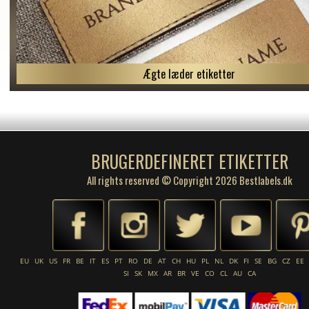
Ægte læder etiketter
BRUGERDEFINERET ETIKETTER
All rights reserved © Copyright 2026 Bestlabels.dk
EU
UK
US
FR
BE
IT
ES
PT
RO
DE
AT
CH
HU
PL
NL
DK
FI
SE
BG
CZ
EE
SI
SK
MX
AR
BR
VE
CO
CL
AU
CA