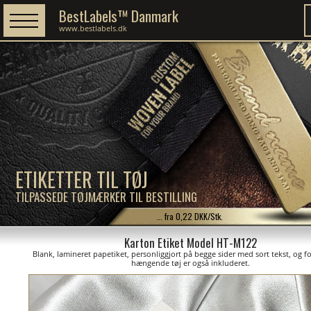
BestLabels™ Danmark
www.bestlabels.dk
ETIKETTER TIL TØJ
TILPASSEDE TØJMÆRKER TIL BESTILLING
... fra 0,22 DKK/Stk.
Karton Etiket Model HT-M122
Blank, lamineret papetiket, personliggjort på begge sider med sort tekst, og for
hængende tøj er også inkluderet.