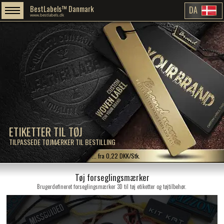
BestLabels™ Danmark
DA
www.bestlabels.dk
ETIKETTER TIL TØJ
TILPASSEDE TØJMÆRKER TIL BESTILLING
... fra 0,22 DKK/Stk.
Tøj forseglingsmærker
Brugerdefineret forseglingsmærker 3D til tøj etiketter og tøjtilbehør.