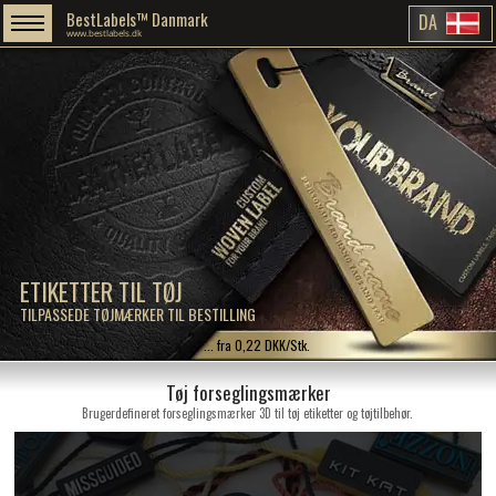
BestLabels™ Danmark
DA
www.bestlabels.dk
ETIKETTER TIL TØJ
TILPASSEDE TØJMÆRKER TIL BESTILLING
... fra 0,22 DKK/Stk.
Tøj forseglingsmærker
Brugerdefineret forseglingsmærker 3D til tøj etiketter og tøjtilbehør.