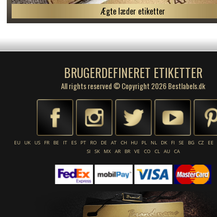
Ægte læder etiketter
BRUGERDEFINERET ETIKETTER
All rights reserved © Copyright 2026 Bestlabels.dk
EU
UK
US
FR
BE
IT
ES
PT
RO
DE
AT
CH
HU
PL
NL
DK
FI
SE
BG
CZ
EE
SI
SK
MX
AR
BR
VE
CO
CL
AU
CA