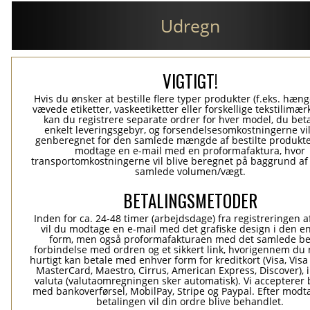
Udregn
VIGTIGT!
Hvis du ønsker at bestille flere typer produkter (f.eks. hæn
vævede etiketter, vaskeetiketter eller forskellige tekstilimærk
kan du registrere separate ordrer for hver model, du beta
enkelt leveringsgebyr, og forsendelsesomkostningerne vil
genberegnet for den samlede mængde af bestilte produkte
modtage en e-mail med en proformafaktura, hvor
transportomkostningerne vil blive beregnet på baggrund af
samlede volumen/vægt.
BETALINGSMETODER
Inden for ca. 24-48 timer (arbejdsdage) fra registreringen a
vil du modtage en e-mail med det grafiske design i den e
form, men også proformafakturaen med det samlede be
forbindelse med ordren og et sikkert link, hvorigennem du
hurtigt kan betale med enhver form for kreditkort (Visa, Visa
MasterCard, Maestro, Cirrus, American Express, Discover), 
valuta (valutaomregningen sker automatisk). Vi accepterer 
med bankoverførsel, MobilPay, Stripe og Paypal. Efter modt
betalingen vil din ordre blive behandlet.