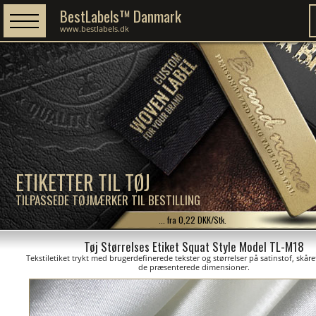
BestLabels™ Danmark
www.bestlabels.dk
ETIKETTER TIL TØJ
TILPASSEDE TØJMÆRKER TIL BESTILLING
... fra 0,22 DKK/Stk.
Tøj Størrelses Etiket Squat Style Model TL-M18
Tekstiletiket trykt med brugerdefinerede tekster og størrelser på satinstof, skåret
de præsenterede dimensioner.