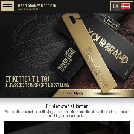
BestLabels™ Danmark
DA
www.bestlabels.dk
ETIKETTER TIL TØJ
TILPASSEDE TØJMÆRKER TIL BESTILLING
... fra 0,22 DKK/Stk.
Printet stof etiketter
Mærke- eller navneetiketter til tøj og andre produkter fremstillet af tekstilmateriale, tilpasset
med logo eller varemærke.