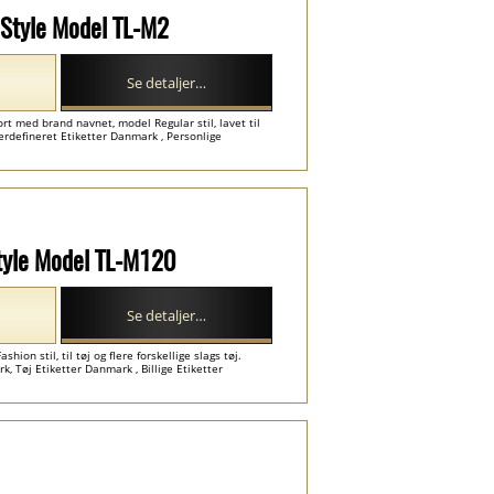
r Style Model TL-M2
Se detaljer…
ort med brand navnet, model Regular stil, lavet til
rdefineret Etiketter Danmark , Personlige
Style Model TL-M120
Se detaljer…
hion stil, til tøj og flere forskellige slags tøj.
 Tøj Etiketter Danmark , Billige Etiketter