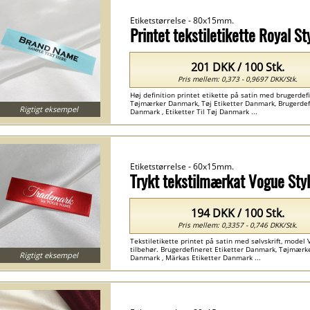
Etiketstørrelse - 80x15mm.
Printet tekstiletikette Royal 
201 DKK / 100 Stk.
Pris mellem: 0,373 - 0,9697 DKK/Stk.
Høj definition printet etikette på satin med brugerdefin
Tøjmærker Danmark, Tøj Etiketter Danmark, Brugerdefi
Rigtigt eksempel
Danmark , Etiketter Til Tøj Danmark ...
Etiketstørrelse - 60x15mm.
Trykt tekstilmærkat Vogue Sty
194 DKK / 100 Stk.
Pris mellem: 0,3357 - 0,746 DKK/Stk.
Tekstiletikette printet på satin med sølvskrift, model Vog
tilbehør. Brugerdefineret Etiketter Danmark, Tøjmærke
Rigtigt eksempel
Danmark , Märkas Etiketter Danmark ...