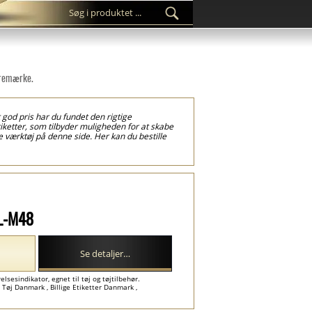
varemærke.
 god pris har du fundet den rigtige
etiketter, som tilbyder muligheden for at skabe
e værktøj på denne side. Her kan du bestille
rsyet værksted, disse er levereret skåret til
 tekstile produktetiketter bruger vi den eneste
ke guide etiketterne eller en artistisk font i
tøj tilbehør, men også til andre tekstile
TL-M48
Se detaljer…
lsesindikator, egnet til tøj og tøjtilbehør.
Tøj Danmark , Billige Etiketter Danmark ,