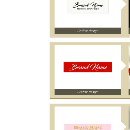
Grafisk design
Grafisk design