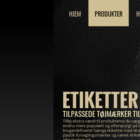
HJEM
PRODUKTER
H
ETIKETTER 
TILPASSEDE TØJMÆRKER TIL
Tilføj ekstra værdi til produkterne du sælg
endnu mere populært og efterspurgt på 
brugerdefineret hænge etiketter med et 
plastik forseglingsmærker og vævet etike
eller trademark.