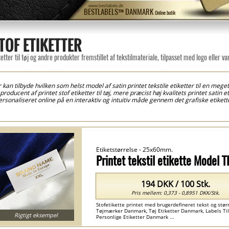
www.bestlabels.dk
BESTLABELS™ DANMARK
Online butik
TOF ETIKETTER
tter til tøj og andre produkter fremstillet af tekstilmateriale, tilpasset med logo eller 
an tilbyde hvilken som helst model af satin printet tekstile etiketter til en meget
oducent af printet stof etiketter til tøj, mere præcist høj kvalitets printet satin 
ersonaliseret online på en interaktiv og intuitiv måde gennem det grafiske etikett
på satin af forskellige farver, og for at simplificere syningsprocessen i det skrædde
 at skære dem fra rullerne af printet satin. I processen af at printe personaliseret
et i den højeste resolution med meget klare detaljer såsom vasketøjssymboler på vas
erdefineret syningsetiketter lavet af satin kan bruges til tøj og flere forskellige 
tøj, osv.
Etiketstørrelse - 25x60mm.
Printet tekstil etikette Model 
194 DKK / 100 Stk.
Pris mellem: 0,373 - 0,8951 DKK/Stk.
Stofetikette printet med brugerdefineret tekst og større
Tøjmærker Danmark, Tøj Etiketter Danmark, Labels Til 
Rigtigt eksempel
Personlige Etiketter Danmark ...