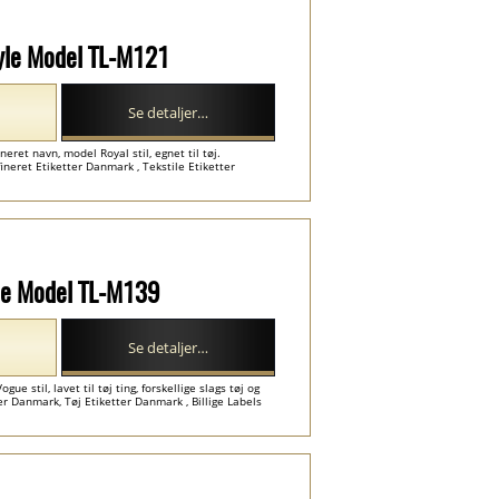
Style Model TL-M121
Se detaljer…
eret navn, model Royal stil, egnet til tøj.
neret Etiketter Danmark , Tekstile Etiketter
le Model TL-M139
Se detaljer…
ue stil, lavet til tøj ting, forskellige slags tøj og
r Danmark, Tøj Etiketter Danmark , Billige Labels