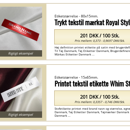
Etiketstørrelse - 80x15mm.
Trykt tekstil mærkat Royal St
201 DKK / 100 Stk.
Pris mellem: 0,373 - 0,9697 DKK/Stk.
Høj definition printet etikette på satin med brugerdefin
Til Tøj Danmark, Tøj Etiketter Danmark, Brugerdefinere
Rigtigt eksempel
Märkas Etiketter Danmark ...
Etiketstørrelse - 15x65mm.
Printet tekstil etikette Whim 
201 DKK / 100 Stk.
Pris mellem: 0,3357 - 0,746 DKK/Stk.
Stofetikette printet med brand navn og størrelse, egnet t
Danmark, Tøj Etiketter Danmark, Tøjmærker Danmark , 
Rigtigt eksempel
Danmark ...