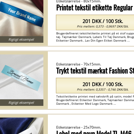
Etiketstørrelse - 80x15mm.
Printet tekstil etikette Regula
201 DKK / 100 Stk.
Pris mellem: 0,373 - 0,9697 DKK/Stk.
Brugerdefineret tekstiletikette printet på et stof supp
tøj. Tøjmærker Danmark, Labels Til Tøj Danmark, Bruge
Rigtigt eksempel
Etiketter Danmark , Lav Din Egen Etiket Danmark ...
Etiketstørrelse - 70x15mm.
Trykt tekstil mærkat Fashion 
201 DKK / 100 Stk.
Pris mellem: 0,3357 - 0,746 DKK/Stk.
Tekstiletikette printet med sølvskrift på satin, model Fas
Brugerdefineret Etiketter Danmark, Tøjmærker Danmark,
Rigtigt eksempel
Danmark , Etiketter Med Logo Danmark ...
Etiketstørrelse - 25x70mm.
Label med navn Model TL-M46