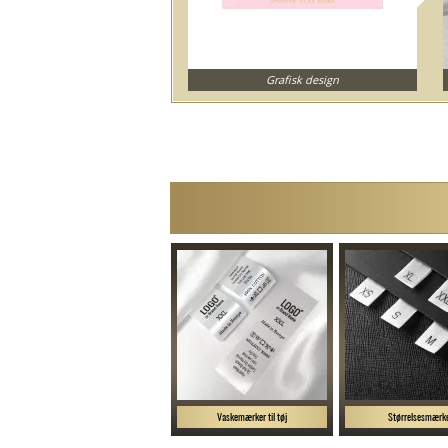
Grafisk design
Vaskemærker til tøj
Størrelsesmærk