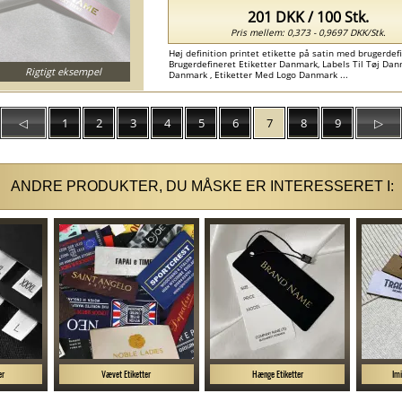
201 DKK / 100 Stk.
Pris mellem: 0,373 - 0,9697 DKK/Stk.
Høj definition printet etikette på satin med brugerdefin
Brugerdefineret Etiketter Danmark, Labels Til Tøj Da
Rigtigt eksempel
Danmark , Etiketter Med Logo Danmark ...
◁
1
2
3
4
5
6
7
8
9
▷
ANDRE PRODUKTER, DU MÅSKE ER INTERESSERET I:
er
Vævet Etiketter
Hænge Etiketter
Imi