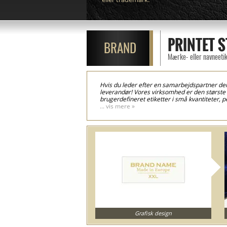
PRINTET S
BRAND
Mærke- eller navneetike
Hvis du leder efter en samarbejdspartner der k
leverandør! Vores virksomhed er den største pr
brugerdefineret etiketter i små kvantiteter, p
forskellige modeller af tøj etiketter, printet 
... vis mere »
den rigtige størrelse, så du kan sparer tid fra
teknologi der resulterer i tøj etiketter print
håndskreven form på tøj brand etiketterne. Brug
produkter, såsom: madrasser, forhæng, senge
Grafisk design