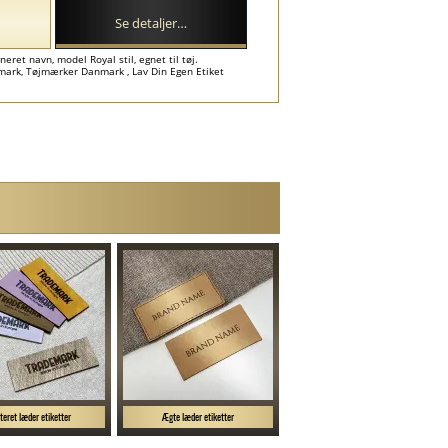
Se detaljer…
eret navn, model Royal stil, egnet til tøj.
nmark, Tøjmærker Danmark , Lav Din Egen Etiket
teret læder etiketter
Ægte læder etiketter