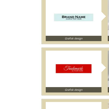
Grafisk design
Grafisk design