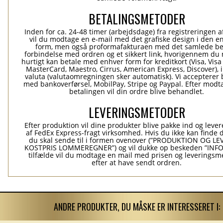
BETALINGSMETODER
Inden for ca. 24-48 timer (arbejdsdage) fra registreringen a
vil du modtage en e-mail med det grafiske design i den e
form, men også proformafakturaen med det samlede be
forbindelse med ordren og et sikkert link, hvorigennem du
hurtigt kan betale med enhver form for kreditkort (Visa, Visa
MasterCard, Maestro, Cirrus, American Express, Discover), 
valuta (valutaomregningen sker automatisk). Vi accepterer 
med bankoverførsel, MobilPay, Stripe og Paypal. Efter modt
betalingen vil din ordre blive behandlet.
LEVERINGSMETODER
Efter produktion vil dine produkter blive pakke ind og levere
af FedEx Express-fragt virksomhed. Hvis du ikke kan finde 
du skal sende til i formen ovenover (”PRODUKTION OG L
KOSTPRIS LOMMEREGNER”) og vil dukke op beskeden ”INFO”
tilfælde vil du modtage en mail med prisen og leverings
efter at have sendt ordren.
ANDRE PRODUKTER, DU MÅSKE ER INTERESSERET I: