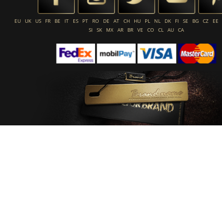
EU
UK
US
FR
BE
IT
ES
PT
RO
DE
AT
CH
HU
PL
NL
DK
FI
SE
BG
CZ
EE
SI
SK
MX
AR
BR
VE
CO
CL
AU
CA