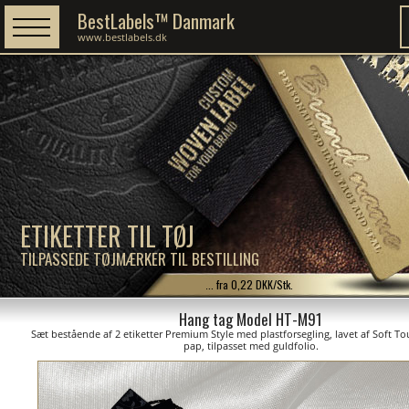
BestLabels™ Danmark
www.bestlabels.dk
ETIKETTER TIL TØJ
TILPASSEDE TØJMÆRKER TIL BESTILLING
... fra 0,22 DKK/Stk.
Hang tag Model HT-M91
Sæt bestående af 2 etiketter Premium Style med plastforsegling, lavet af Soft T
pap, tilpasset med guldfolio.