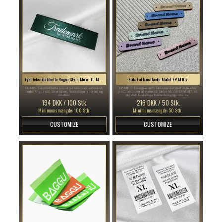
Trykt tekstiletikette Vogue Style Model TL-M85
Etiket af kunstlæder Model EP-M107
TL-M85 Tekstiletikette printet på satin med sølvskrift,
EP-M107 Lasergraverede lædermærker med logo eller
model Vogue stil, lavet til tøj, forskellige typer tøj og
producentnavn af syntetisk læder Model EP-M107, til
tilbehør.
tøj eller forskellige beklædningsgenstande.
194 DKK / 100 Stk.
216 DKK / 50 Stk.
Minimumsmængde: 100 Stk.
Minimumsmængde: 50 Stk.
CUSTOMIZE
CUSTOMIZE