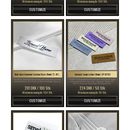
Minimumsmængde: 100 Stk.
Minimumsmængde: 100 Stk.
CUSTOMIZE
CUSTOMIZE
Trykt tekstilmærkat Fashion Style Model TL-M106
Imiteret læder etiket Model EP-M153
TL-M106 Tekstiletikette printet med sølvskrift på satin,
EP-M153 Brugerdefinerede etiketter af syntetisk læder
model Fashion stil, til tøj og flere forskellige slags tøj.
med producentens logo eller varemærke Model EP-
M153, til tøj og forskellige tekstilprodukter.
201 DKK / 100 Stk.
224 DKK / 50 Stk.
Minimumsmængde: 100 Stk.
Minimumsmængde: 50 Stk.
CUSTOMIZE
CUSTOMIZE