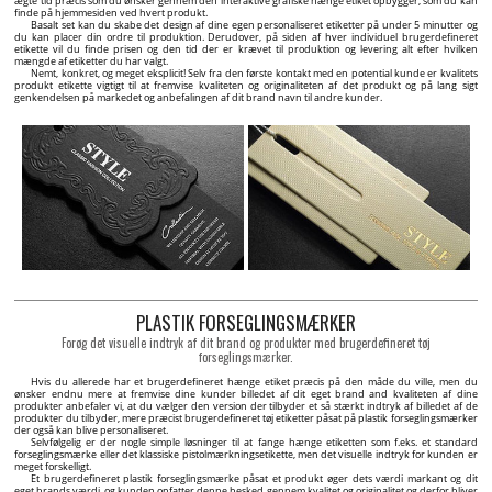
ægte tid præcis som du ønsker gennem den interaktive grafiske hænge etiket opbygger, som du kan
finde på hjemmesiden ved hvert produkt.
Basalt set kan du skabe det design af dine egen personaliseret etiketter på under 5 minutter og
du kan placer din ordre til produktion. Derudover, på siden af hver individuel brugerdefineret
etikette vil du finde prisen og den tid der er krævet til produktion og levering alt efter hvilken
mængde af etiketter du har valgt.
Nemt, konkret, og meget eksplicit! Selv fra den første kontakt med en potential kunde er kvalitets
produkt etikette vigtigt til at fremvise kvaliteten og originaliteten af det produkt og på lang sigt
genkendelsen på markedet og anbefalingen af dit brand navn til andre kunder.
PLASTIK FORSEGLINGSMÆRKER
Forøg det visuelle indtryk af dit brand og produkter med brugerdefineret tøj
forseglingsmærker.
Hvis du allerede har et brugerdefineret hænge etiket præcis på den måde du ville, men du
ønsker endnu mere at fremvise dine kunder billedet af dit eget brand and kvaliteten af dine
produkter anbefaler vi, at du vælger den version der tilbyder et så stærkt indtryk af billedet af de
produkter du tilbyder, mere præcist brugerdefineret tøj etiketter påsat på plastik forseglingsmærker
der også kan blive personaliseret.
Selvfølgelig er der nogle simple løsninger til at fange hænge etiketten som f.eks. et standard
forseglingsmærke eller det klassiske pistolmærkningsetikette, men det visuelle indtryk for kunden er
meget forskelligt.
Et brugerdefineret plastik forseglingsmærke påsat et produkt øger dets værdi markant og dit
eget brands værdi, og kunden opfatter denne besked gennem kvalitet og originalitet og derfor bliver