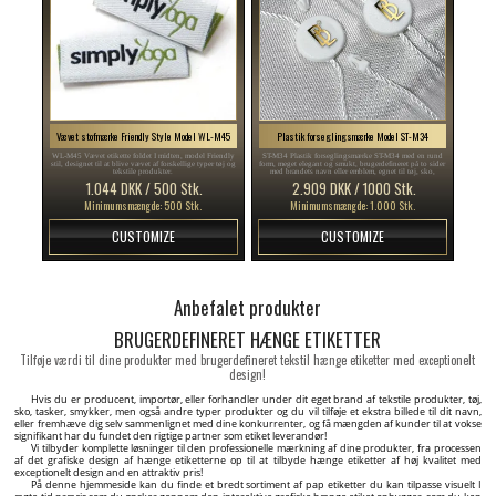
Vævet stofmærke Friendly Style Model WL-M45
Plastik forseglingsmærke Model ST-M34
WL-M45 Vævet etikette foldet I midten, model Friendly
ST-M34 Plastik forseglingsmærke ST-M34 med en rund
stil, designet til at blive vævet af forskellige typer tøj og
form, meget elegant og smukt, brugerdefineret på to sider
tekstile produkter.
med brandets navn eller emblem, egnet til tøj, sko,
tasker, osv.
1.044 DKK / 500 Stk.
2.909 DKK / 1000 Stk.
Minimumsmængde: 500 Stk.
Minimumsmængde: 1.000 Stk.
CUSTOMIZE
CUSTOMIZE
Anbefalet produkter
BRUGERDEFINERET HÆNGE ETIKETTER
Tilføje værdi til dine produkter med brugerdefineret tekstil hænge etiketter med exceptionelt
design!
Hvis du er producent, importør, eller forhandler under dit eget brand af tekstile produkter, tøj,
sko, tasker, smykker, men også andre typer produkter og du vil tilføje et ekstra billede til dit navn,
eller fremhæve dig selv sammenlignet med dine konkurrenter, og få mængden af kunder til at vokse
signifikant har du fundet den rigtige partner som etiket leverandør!
Vi tilbyder komplette løsninger til den professionelle mærkning af dine produkter, fra processen
af det grafiske design af hænge etiketterne op til at tilbyde hænge etiketter af høj kvalitet med
exceptionelt design and en attraktiv pris!
På denne hjemmeside kan du finde et bredt sortiment af pap etiketter du kan tilpasse visuelt I