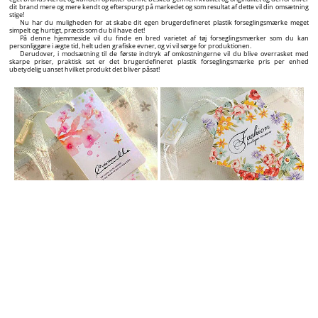
dit brand mere og mere kendt og efterspurgt på markedet og som resultat af dette vil din omsætning
stige!
Nu har du muligheden for at skabe dit egen brugerdefineret plastik forseglingsmærke meget
simpelt og hurtigt, præcis som du bil have det!
På denne hjemmeside vil du finde en bred varietet af tøj forseglingsmærker som du kan
personliggøre i ægte tid, helt uden grafiske evner, og vi vil sørge for produktionen.
Derudover, i modsætning til de første indtryk af omkostningerne vil du blive overrasket med
skarpe priser, praktisk set er det brugerdefineret plastik forseglingsmærke pris per enhed
ubetydelig uanset hvilket produkt det bliver påsat!