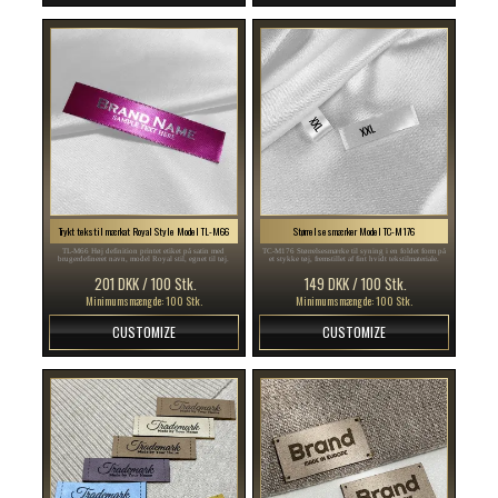
Trykt tekstil mærkat Royal Style Model TL-M66
Størrelsesmærker Model TC-M176
TL-M66 Høj definition printet etiket på satin med
TC-M176 Størrelsesmærke til syning i en foldet form på
brugerdefineret navn, model Royal stil, egnet til tøj.
et stykke tøj, fremstillet af fint hvidt tekstilmateriale.
201 DKK / 100 Stk.
149 DKK / 100 Stk.
Minimumsmængde: 100 Stk.
Minimumsmængde: 100 Stk.
CUSTOMIZE
CUSTOMIZE