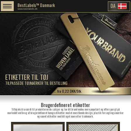
BestLabels™ Danmark
DA
www.bestlabels.dk
ETIKETTER TIL TØJ
TILPASSEDE TØJMÆRKER TIL BESTILLING
... fra 0,22 DKK/Stk.
Brugerdefineret etiketter
Tilføj ekstra værdi til produkterne du sælger og lav dit brand endnu mere populært og efterspurgt på
markedet ved brug af brugerdefineret hænge etiketter med et enestående design, plastik forseglingsmærker
og vævet etiketter med dit eget navn eller trademark.