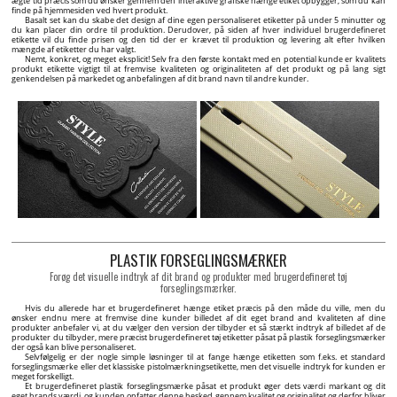
ægte tid præcis som du ønsker gennem den interaktive grafiske hænge etiket opbygger, som du kan
finde på hjemmesiden ved hvert produkt.
Basalt set kan du skabe det design af dine egen personaliseret etiketter på under 5 minutter og
du kan placer din ordre til produktion. Derudover, på siden af hver individuel brugerdefineret
etikette vil du finde prisen og den tid der er krævet til produktion og levering alt efter hvilken
mængde af etiketter du har valgt.
Nemt, konkret, og meget eksplicit! Selv fra den første kontakt med en potential kunde er kvalitets
produkt etikette vigtigt til at fremvise kvaliteten og originaliteten af det produkt og på lang sigt
genkendelsen på markedet og anbefalingen af dit brand navn til andre kunder.
PLASTIK FORSEGLINGSMÆRKER
Forøg det visuelle indtryk af dit brand og produkter med brugerdefineret tøj
forseglingsmærker.
Hvis du allerede har et brugerdefineret hænge etiket præcis på den måde du ville, men du
ønsker endnu mere at fremvise dine kunder billedet af dit eget brand and kvaliteten af dine
produkter anbefaler vi, at du vælger den version der tilbyder et så stærkt indtryk af billedet af de
produkter du tilbyder, mere præcist brugerdefineret tøj etiketter påsat på plastik forseglingsmærker
der også kan blive personaliseret.
Selvfølgelig er der nogle simple løsninger til at fange hænge etiketten som f.eks. et standard
forseglingsmærke eller det klassiske pistolmærkningsetikette, men det visuelle indtryk for kunden er
meget forskelligt.
Et brugerdefineret plastik forseglingsmærke påsat et produkt øger dets værdi markant og dit
eget brands værdi, og kunden opfatter denne besked gennem kvalitet og originalitet og derfor bliver