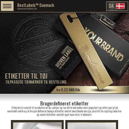
BestLabels™ Danmark
DA
www.bestlabels.dk
ETIKETTER TIL TØJ
TILPASSEDE TØJMÆRKER TIL BESTILLING
... fra 0,22 DKK/Stk.
Brugerdefineret etiketter
Tilføj ekstra værdi til produkterne du sælger og lav dit brand endnu mere populært og efterspurgt på
markedet ved brug af brugerdefineret hænge etiketter med et enestående design, plastik forseglingsmærker
og vævet etiketter med dit eget navn eller trademark.