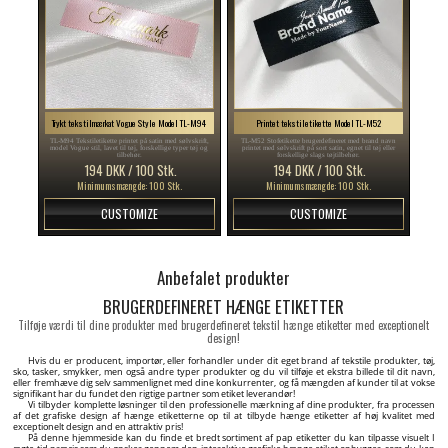
Trykt tekstilmærkat Vogue Style Model TL-M94
Printet tekstiletikette Model TL-M52
TL-M94 Tekstiletikette printet på satin med sølvskrift,
TL-M52 Stofetikette brugerdefineret med brand navn
model Vogue stil, lavet til tøj, forskellige typer tøj og
printet med sølvskrift på sort satin, egnet til tøj eller
tilbehør.
forskellige slags tøjtilbehør.
194 DKK / 100 Stk.
194 DKK / 100 Stk.
Minimumsmængde: 100 Stk.
Minimumsmængde: 100 Stk.
CUSTOMIZE
CUSTOMIZE
Anbefalet produkter
BRUGERDEFINERET HÆNGE ETIKETTER
Tilføje værdi til dine produkter med brugerdefineret tekstil hænge etiketter med exceptionelt
design!
Hvis du er producent, importør, eller forhandler under dit eget brand af tekstile produkter, tøj,
sko, tasker, smykker, men også andre typer produkter og du vil tilføje et ekstra billede til dit navn,
eller fremhæve dig selv sammenlignet med dine konkurrenter, og få mængden af kunder til at vokse
signifikant har du fundet den rigtige partner som etiket leverandør!
Vi tilbyder komplette løsninger til den professionelle mærkning af dine produkter, fra processen
af det grafiske design af hænge etiketterne op til at tilbyde hænge etiketter af høj kvalitet med
exceptionelt design and en attraktiv pris!
På denne hjemmeside kan du finde et bredt sortiment af pap etiketter du kan tilpasse visuelt I