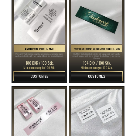
Tøjvaskemærke Model TC-M28
Trykt tekstilmærkat Vogue Style Model TL-M87
TC-M28 Vasketøjsinstruktionsetikette, digitalt printet
TL-M87 Tekstiletiket printet på satin med sølvskrift,
med sort skrift på hvidt satin, ideelt for forskelligt tøj.
model Vogue stil, lavet til tøj, forskellige typer tøj og
tilbehør.
186 DKK / 100 Stk.
194 DKK / 100 Stk.
Minimumsmængde: 100 Stk.
Minimumsmængde: 100 Stk.
CUSTOMIZE
CUSTOMIZE