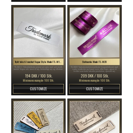
Trykt tekstil mærkat Vogue Style Model TL-M111
Stofmærke Model TL-M20
TL-M111 Tekstiletikette printet på satin med sølvskrift,
TL-M20 Vaskeinstruktionsetikette brugerdefineret med
model Vogue stil, lavet til tøj, forskelligt tøj og tilbehør.
vaske symboler og brand navn eller logo, egnet til
hvilke som helst tekstile produkter, specielt tøj.
194 DKK / 100 Stk.
209 DKK / 100 Stk.
Minimumsmængde: 100 Stk.
Minimumsmængde: 100 Stk.
CUSTOMIZE
CUSTOMIZE