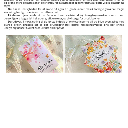
dit brand mere og mere kendt og efterspurgt på markedet og som resultat af dette vil din omsætning
stige!
Nu har du muligheden for at skabe dit egen brugerdefineret plastik forseglingsmærke meget
simpelt og hurtigt, præcis som du bil have det!
På denne hjemmeside vil du finde en bred varietet af tøj forseglingsmærker som du kan
personliggøre i ægte tid, helt uden grafiske evner, og vi vil sørge for produktionen.
Derudover, i modsætning til de første indtryk af omkostningerne vil du blive overrasket med
skarpe priser, praktisk set er det brugerdefineret plastik forseglingsmærke pris per enhed
ubetydelig uanset hvilket produkt det bliver påsat!